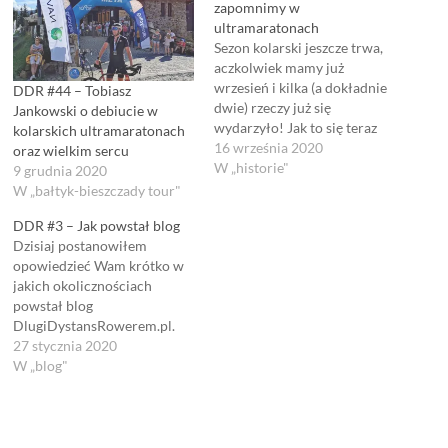
zapomnimy w
ultramaratonach
Sezon kolarski jeszcze trwa,
aczkolwiek mamy już
wrzesień i kilka (a dokładnie
DDR #44 – Tobiasz
dwie) rzeczy już się
Jankowski o debiucie w
wydarzyło! Jak to się teraz
kolarskich ultramaratonach
mówi - "co się zobaczyło nie
16 września 2020
oraz wielkim sercu
da się odzobaczyć..." czy
W „historie"
9 grudnia 2020
jakoś tak. W tym odcinku
W „bałtyk-bieszczady tour"
wyrażam słowa uznania dla
DDR #3 – Jak powstał blog
dwóch zawodników, którzy
Dzisiaj postanowiłem
udowodnili że zarówno na
opowiedzieć Wam krótko w
hulajnodze jak i…
jakich okolicznościach
powstał blog
DlugiDystansRowerem.pl.
Ale żeby zrobić to dobrze,
27 stycznia 2020
najpierw wyciągnąłem
W „blog"
pierwsze wnioski po dwóch
wcześniejszych odcinkach i
oczywiście o nich
opowiadam. Notatki do