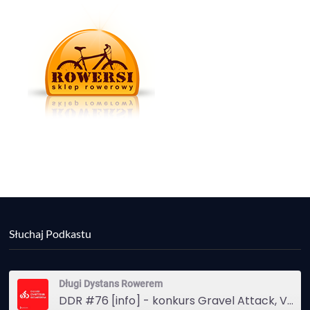
Słuchaj Podkastu
Długi Dystans Rowerem
DDR #76 [info] - konkurs Gravel Attack, Varmia Gravel, Bike Expo, Inspire India Ultra Race