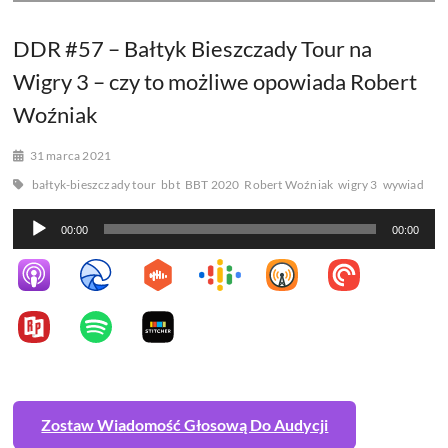
DDR #57 – Bałtyk Bieszczady Tour na
Wigry 3 – czy to możliwe opowiada Robert
Woźniak
31 marca 2021
bałtyk-bieszczady tour
bbt
BBT 2020
Robert Woźniak
wigry 3
wywiad
Odtwarzacz
00:00
00:00
plików
dźwiękowych
Zostaw Wiadomość Głosową Do Audycji