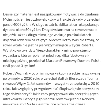
Dzisiejszy materiał jest naszpikowany motywacją do działania.
Moim gościem jest człowiek, który w trakcie dekady przejechał
ponad 400 tyś km. W ciągu ostatnich kilku lat co roku pokonuje
dystans około 50 tyś km. Długodystansowo na rowerze wcale
nie jeździ aż tak długo mimo jego wieku, a po ośmiu latach
dojechał rowerem na księżyc. Niech te liczby Was nie zmylą, bo
rower wcale nie jest na pierwszym miejscu w życiu Roberta.
Wyjątkowo twardy z Niego charakter – mimo poważnego
wypadku w którym połamał miednicę, kilka (dosłownie!)
miesięcy później przejechał Maraton Rowerowy Dookoła Polski,
czyli ponad 3 tyś km!
Robert Woźniak – bo o nim mowa – skupił na sobie naszą uwagę
po tym gdy w 2020 roku przejechał Bałtyk Bieszczady Tour na
rowerze Wigry 3. Jak sam mówi – wszystko zaczęło się w 2010
roku. Jak wyglądały przygotowania? Skąd wziął się pomysł aby
tego doświadczyć? Jakie rady przygotował dla początkujących
ultrakolarzy i który z jego siedmiu rowerów jest dla Roberta
najważniejszy? Na te i jeszcze inne pytania znajdziesz