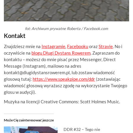
fot: Archiwum prywatne Roberta / Facebook.com
Kontakt
Znajdziesz mnie na
Instagramie
,
Facebooku
oraz
Stravie
. No i
oczywiście na
blogu Długi Dystans Rowerem
. Zapraszam do
kontaktu – możesz do mnie pisać przez Messenger, Direct
Message (Instagram), mailowo na adres
kontakt@dlugidystansrowerem.pl
, lub zostaw wiadomość
głosową tutaj:
https://www.speakpipe.com/ddr
(zostawiając
wiadomość głosową wyrażasz zgodę na wykorzystanie Twojego
głosu w audycji).
Muzyka na licencji Creative Commons: Scott Holmes Music.
Może Cię zainteresować jeszcze
DDR #32 – Tego nie