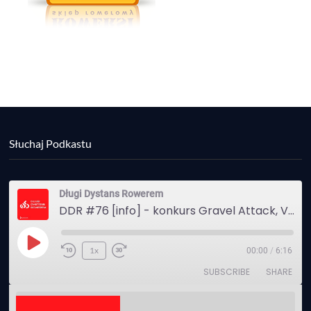
Słuchaj Podkastu
Długi Dystans Rowerem
DDR #76 [info] - konkurs Gravel Attack, Varmia Gravel, Bike Expo, Inspire India Ultra Race
Play
1x
00:00
/
6:16
Episode
SUBSCRIBE
SHARE