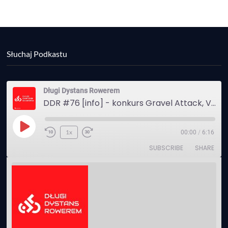
Słuchaj Podkastu
Długi Dystans Rowerem
DDR #76 [info] - konkurs Gravel Attack, Varmia Gravel, Bike Expo, Inspire India Ultra Race
Play
1x
00:00
/
6:16
Episode
SUBSCRIBE
SHARE