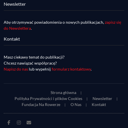
Newsletter
Aby otrzymywać powiadomienia o nowych publikacjach,
zapisz się
do Newslettera
.
Kontakt
DDR #74 [info] - GranGuanche Gravel 
startuje w piątek! Wataha Ultra Race Wiosna 
Mar 27, 2023 • 7:29
- zaprasza Mateusz Szafraniec. Dwie 
Masz ciekawy temat do publikacji?
W piątek 18 marca o godzinie 22:00 rusza gravelowy ultramaraton po Wyspach Kanaryjskich – Granguanche. Zostało jeszcze około 20 pakietów startowych na Wataha Ultra Race…
samochwałki
Chcesz nawiązać współpracę?
Napisz do nas
lub wypełnij
formularz kontaktowy
.
Strona główna
Polityka Prywatności i plików Cookies
Newsletter
Fundacja Na Rowerze
O Nas
Kontakt
DDR #73 [info] - UltraCup: nie będzie imprezy 
Facebook
Instagram
E-
Piękny Wschód, będzie Maraton Elbląski a 