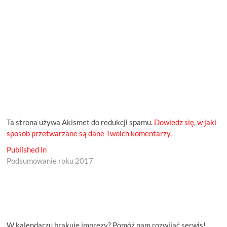
Ta strona używa Akismet do redukcji spamu.
Dowiedz się, w jaki
sposób przetwarzane są dane Twoich komentarzy.
Nawigacja
Published in
Podsumowanie roku 2017
wpisu
W kalendarzu brakuje imprezy? Pomóż nam rozwijać serwis!