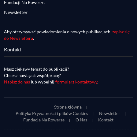
Fundacji Na Rowerze.
Newsletter
Aby otrzymywać powiadomienia o nowych publikacjach,
zapisz się
do Newslettera
.
Kontakt
DDR #74 [info] - GranGuanche Gravel 
startuje w piątek! Wataha Ultra Race Wiosna 
Mar 27, 2023 • 7:29
- zaprasza Mateusz Szafraniec. Dwie 
Masz ciekawy temat do publikacji?
W piątek 18 marca o godzinie 22:00 rusza gravelowy ultramaraton po Wyspach Kanaryjskich – Granguanche. Zostało jeszcze około 20 pakietów startowych na Wataha Ultra Race…
samochwałki
Chcesz nawiązać współpracę?
Napisz do nas
lub wypełnij
formularz kontaktowy
.
Strona główna
Polityka Prywatności i plików Cookies
Newsletter
Fundacja Na Rowerze
O Nas
Kontakt