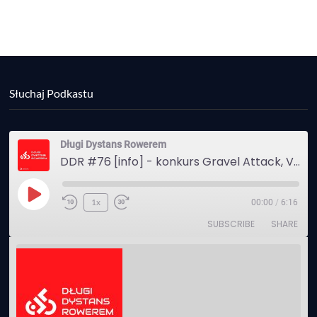
Słuchaj Podkastu
Długi Dystans Rowerem
DDR #76 [info] - konkurs Gravel Attack, Varmia Gravel, Bike Expo, Inspire India Ultra Race
Play
1x
00:00
/
6:16
Episode
SUBSCRIBE
SHARE