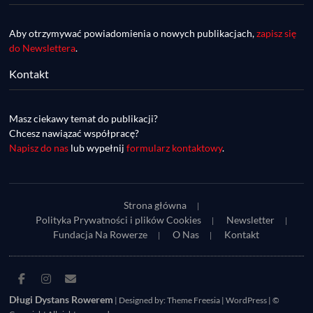
Aby otrzymywać powiadomienia o nowych publikacjach,
zapisz się
do Newslettera
.
Kontakt
DDR #74 [info] - GranGuanche Gravel 
startuje w piątek! Wataha Ultra Race Wiosna 
Mar 27, 2023 • 7:29
- zaprasza Mateusz Szafraniec. Dwie 
Masz ciekawy temat do publikacji?
W piątek 18 marca o godzinie 22:00 rusza gravelowy ultramaraton po Wyspach Kanaryjskich – Granguanche. Zostało jeszcze około 20 pakietów startowych na Wataha Ultra Race…
samochwałki
Chcesz nawiązać współpracę?
Napisz do nas
lub wypełnij
formularz kontaktowy
.
Strona główna
Polityka Prywatności i plików Cookies
Newsletter
Fundacja Na Rowerze
O Nas
Kontakt
DDR #73 [info] - UltraCup: nie będzie imprezy 
Facebook
Instagram
E-
Piękny Wschód, będzie Maraton Elbląski a 
Mar 27, 2023 • 7:29
mail
Długi Dystans Rowerem
| Designed by:
Theme Freesia
|
WordPress
| ©
zaczniemy Etapówką na Kaszubach!
Udział w Maratonie Elbląskim zapewni uczestnikom do 70 punktów w klasyfikacji generalnej w ramach UltraCup. Wczoraj organizatorzy UltraCup ogłosili, że z przyczyn od nich niezależnych…