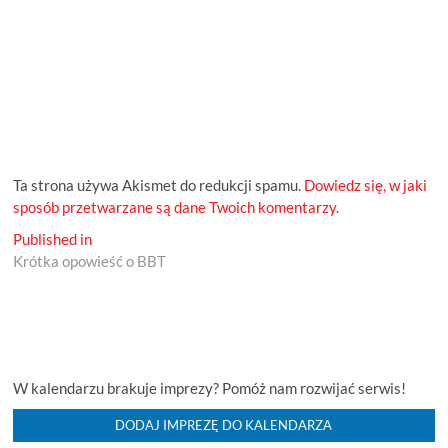
Ta strona używa Akismet do redukcji spamu.
Dowiedz się, w jaki
sposób przetwarzane są dane Twoich komentarzy.
Nawigacja
Published in
Krótka opowieść o BBT
wpisu
W kalendarzu brakuje imprezy? Pomóż nam rozwijać serwis!
DODAJ IMPREZĘ DO KALENDARZA