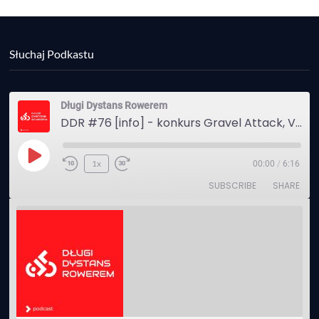
Słuchaj Podkastu
Długi Dystans Rowerem
DDR #76 [info] - konkurs Gravel Attack, Varmia Gravel, Bike Expo, Inspire India Ultra Race
Play
1x
00:00
/
6:16
Episode
SUBSCRIBE
SHARE