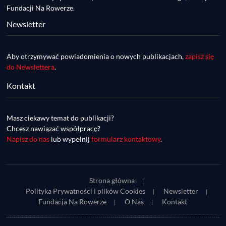
Fundacji Na Rowerze.
Newsletter
Aby otrzymywać powiadomienia o nowych publikacjach,
zapisz się
do Newslettera
.
Kontakt
DDR #74 [info] - GranGuanche Gravel 
startuje w piątek! Wataha Ultra Race Wiosna 
Mar 27, 2023 • 7:29
- zaprasza Mateusz Szafraniec. Dwie 
Masz ciekawy temat do publikacji?
W piątek 18 marca o godzinie 22:00 rusza gravelowy ultramaraton po Wyspach Kanaryjskich – Granguanche. Zostało jeszcze około 20 pakietów startowych na Wataha Ultra Race…
samochwałki
Chcesz nawiązać współpracę?
Napisz do nas
lub wypełnij
formularz kontaktowy
.
Strona główna
Polityka Prywatności i plików Cookies
Newsletter
Fundacja Na Rowerze
O Nas
Kontakt