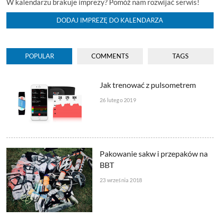
W kalendarzu brakuje imprezy? Pomóż nam rozwijać serwis!
DODAJ IMPREZĘ DO KALENDARZA
POPULAR
COMMENTS
TAGS
Jak trenować z pulsometrem
26 lutego 2019
Pakowanie sakw i przepaków na
BBT
23 września 2018