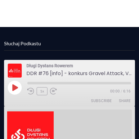
Słuchaj Podkastu
Długi Dystans Rowerem
DDR #76 [info] - konkurs Gravel Attack, Varmia Gravel, Bike Expo, Inspire India Ultra Race
Play
1x
00:00
/
6:16
Episode
SUBSCRIBE
SHARE