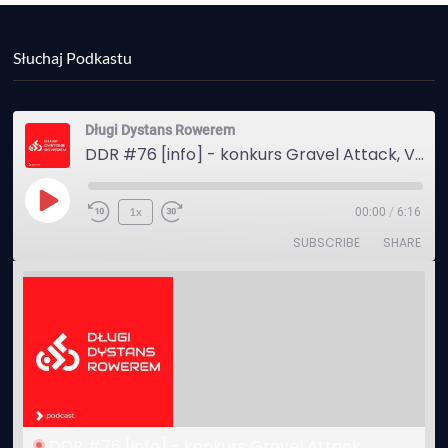
Słuchaj Podkastu
Długi Dystans Rowerem
DDR #76 [info] - konkurs Gravel Attack, Varmia Gravel, Bike Expo, Inspire India Ultra Race
Play
1x
00:00
/
6:16
Episode
SUBSCRIBE
SHARE
DDR #76 [info] - konkurs Gravel Attack, 