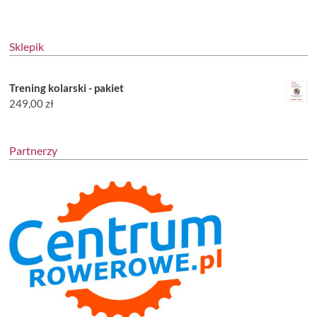
Sklepik
Trening kolarski - pakiet
249,00
zł
Partnerzy