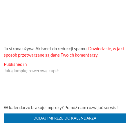
Ta strona używa Akismet do redukcji spamu.
Dowiedz się, w jaki
sposób przetwarzane są dane Twoich komentarzy.
Nawigacja
Published in
Jaką lampkę rowerową kupić
wpisu
W kalendarzu brakuje imprezy? Pomóż nam rozwijać serwis!
DODAJ IMPREZĘ DO KALENDARZA