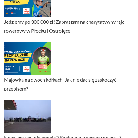
Jedziemy po 300 000 zł! Zapraszam na charytatywny rajd
rowerowy w Płocku i Ostrołęce
Majówka na dwóch kółkach: Jak nie dać się zaskoczyć
przepisom?
Noga jeszcze „nie podaje”? Spokojnie, wracamy do gry! 7.