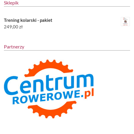
Sklepik
Trening kolarski - pakiet
249,00
zł
Partnerzy