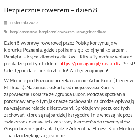
Bezpiecznie rowerem – dzień 8
11 sierpnia 2020
bezpieczeństwo
bezpiecznierowerem
strongrittandkate
Dzień 8 wyprawy rowerowej przez Polskę kontynuuję w
kierunku Poznania, gdzie spotkam się z kolejnymi kolarzami.
Pamiętaj – kręcę kilometry dla Kasi i Rity a Ty możesz wpłacać
pieniądze pod tym linkiem:
https://pomagam.pl/kasia_rita
Pssst!
Udostępnij dalej link do zbiórki! Zachęć znajomych!
W Mosinie pod Poznaniem czeka na mnie Artur Kozal (Trener w
FTI Sport). Natomiast eskortę od miejscowości Kórnik
zapowiedzieli kolarze ze Zgrupka Luboń. Podczas spotkania
porozmawiamy o tym jak nasze zachowania na drodze wpływają
na wzajemne relacje z kierowcami. Spróbujemy poszukać tych
zachowań, które są najbardziej karygodne i nie wnoszą nic poza
zwiększoną nienawiścią ze strony kierowców do rowerzystów.
Gospodarzem spotkania będzie Adrenalina Fitness Klub Mosina
– bardzo dziękuję za gościnność.