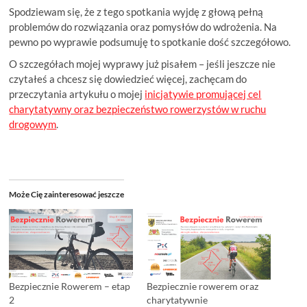
Spodziewam się, że z tego spotkania wyjdę z głową pełną
problemów do rozwiązania oraz pomysłów do wdrożenia. Na
pewno po wyprawie podsumuję to spotkanie dość szczegółowo.
O szczegółach mojej wyprawy już pisałem – jeśli jeszcze nie
czytałeś a chcesz się dowiedzieć więcej, zachęcam do
przeczytania artykułu o mojej
inicjatywie promującej cel
charytatywny oraz bezpieczeństwo rowerzystów w ruchu
drogowym
.
Może Cię zainteresować jeszcze
Bezpiecznie Rowerem – etap
Bezpiecznie rowerem oraz
2
charytatywnie