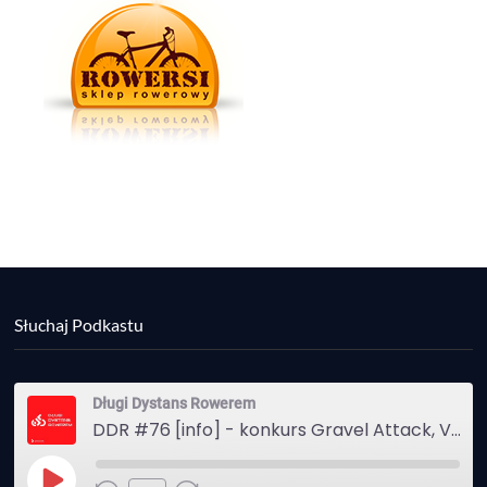
Słuchaj Podkastu
Długi Dystans Rowerem
DDR #76 [info] - konkurs Gravel Attack, Varmia Gravel, Bike Expo, Inspire India Ultra Race