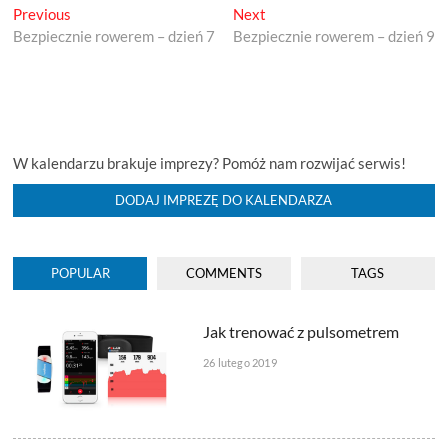
Previous
Next
Nawigacja
Previous
Next
post:
post:
Bezpiecznie rowerem – dzień 7
Bezpiecznie rowerem – dzień 9
wpisu
W kalendarzu brakuje imprezy? Pomóż nam rozwijać serwis!
DODAJ IMPREZĘ DO KALENDARZA
POPULAR
COMMENTS
TAGS
Jak trenować z pulsometrem
26 lutego 2019