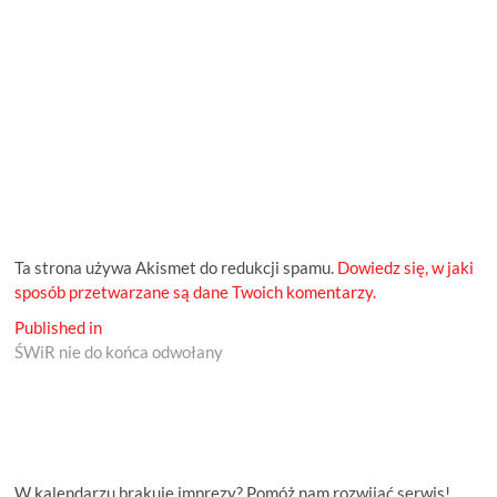
Ta strona używa Akismet do redukcji spamu.
Dowiedz się, w jaki
sposób przetwarzane są dane Twoich komentarzy.
Nawigacja
Published in
ŚWiR nie do końca odwołany
wpisu
W kalendarzu brakuje imprezy? Pomóż nam rozwijać serwis!