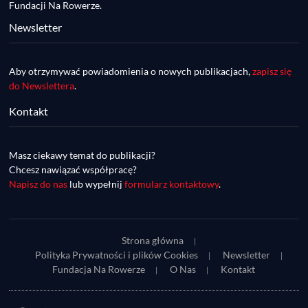
Fundacji Na Rowerze.
Newsletter
Aby otrzymywać powiadomienia o nowych publikacjach,
zapisz się
do Newslettera
.
Kontakt
DDR #74 [info] - GranGuanche Gravel 
startuje w piątek! Wataha Ultra Race Wiosna 
Mar 27, 2023 • 7:29
- zaprasza Mateusz Szafraniec. Dwie 
Masz ciekawy temat do publikacji?
W piątek 18 marca o godzinie 22:00 rusza gravelowy ultramaraton po Wyspach Kanaryjskich – Granguanche. Zostało jeszcze około 20 pakietów startowych na Wataha Ultra Race…
samochwałki
Chcesz nawiązać współpracę?
Napisz do nas
lub wypełnij
formularz kontaktowy
.
Strona główna
Polityka Prywatności i plików Cookies
Newsletter
Fundacja Na Rowerze
O Nas
Kontakt