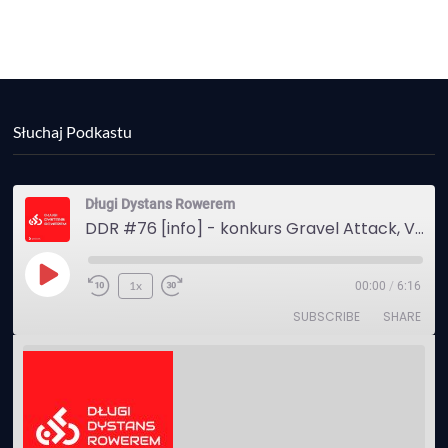
Słuchaj Podkastu
Długi Dystans Rowerem
DDR #76 [info] - konkurs Gravel Attack, Varmia Gravel, Bike Expo, Inspire India Ultra Race
Play
1x
00:00
/
6:16
Episode
SUBSCRIBE
SHARE