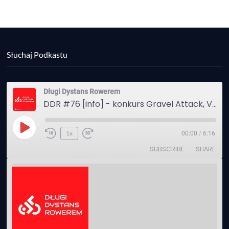
Słuchaj Podkastu
Długi Dystans Rowerem
DDR #76 [info] - konkurs Gravel Attack, Varmia Gravel, Bike Expo, Inspire India Ultra Race
Play
1x
00:00
/
6:16
Episode
SUBSCRIBE
SHARE