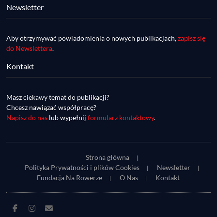
Newsletter
Aby otrzymywać powiadomienia o nowych publikacjach,
zapisz się
do Newslettera
.
Kontakt
DDR #74 [info] - GranGuanche Gravel 
startuje w piątek! Wataha Ultra Race Wiosna 
Mar 27, 2023 • 7:29
- zaprasza Mateusz Szafraniec. Dwie 
Masz ciekawy temat do publikacji?
W piątek 18 marca o godzinie 22:00 rusza gravelowy ultramaraton po Wyspach Kanaryjskich – Granguanche. Zostało jeszcze około 20 pakietów startowych na Wataha Ultra Race…
samochwałki
Chcesz nawiązać współpracę?
Napisz do nas
lub wypełnij
formularz kontaktowy
.
Strona główna
Polityka Prywatności i plików Cookies
Newsletter
Fundacja Na Rowerze
O Nas
Kontakt
DDR #73 [info] - UltraCup: nie będzie imprezy 
Facebook
Instagram
E-
Piękny Wschód, będzie Maraton Elbląski a 