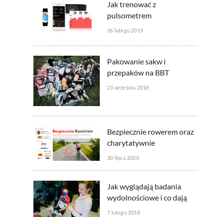
Jak trenować z
pulsometrem
26 lutego 2019
Pakowanie sakw i
przepaków na BBT
23 września 2018
Bezpiecznie rowerem oraz
charytatywnie
30 lipca 2020
Jak wyglądają badania
wydolnościowe i co dają
7 lutego 2018