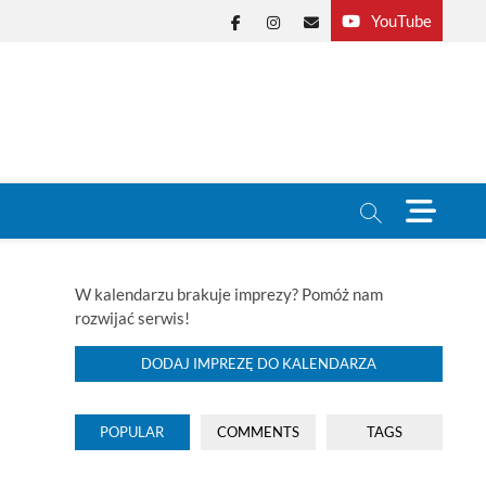
YouTube
Facebook
Instagram
E-
mail
M
e
n
u
B
W kalendarzu brakuje imprezy? Pomóż nam
u
rozwijać serwis!
t
t
DODAJ IMPREZĘ DO KALENDARZA
o
n
POPULAR
COMMENTS
TAGS