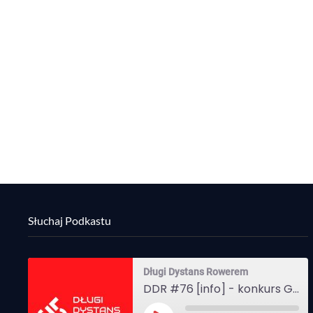
Słuchaj Podkastu
Długi Dystans Rowerem
DDR #76 [info] - konkurs Gravel Attack, Varmia Gravel, Bike Expo, Inspire India Ultra Race