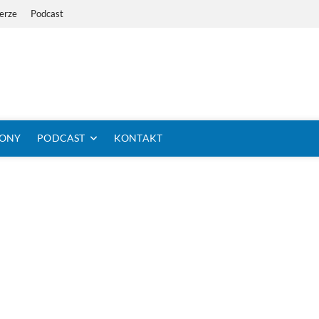
erze
Podcast
i Dystans Rowerem
 SIĘ KOLARSTWO DŁUGODYSTANSOWE
TONY
PODCAST
KONTAKT