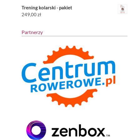
Trening kolarski - pakiet
249,00
zł
Partnerzy