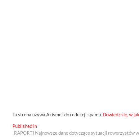
Ta strona używa Akismet do redukcji spamu.
Dowiedz się, w ja
Nawigacja
Published in
[RAPORT] Najnowsze dane dotyczące sytuacji rowerzystów w
wpisu