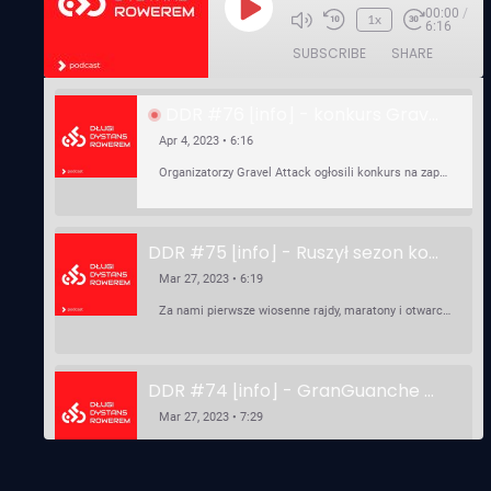
00:00
/
Play
1x
6:16
Episode
SUBSCRIBE
SHARE
DDR #76 [info] - konkurs Gravel Attack, Varmia Gravel, Bike Expo, Inspire India Ultra Race
Apr 4, 2023 • 6:16
Organizatorzy Gravel Attack ogłosili konkurs na zaprojektowanie koszulki. Varmia Gravel 2023 przypomina o możliwości podzielenia opłaty startowej na dwie raty 50/50 – na zero procent! …
DDR #75 [info] - Ruszył sezon kolarski! Pierwszy Brevet Race Through Poland, Otwarcie sezonu Rajdy Dla Frajdy, Ankieta Rowerowa, przygotowania do Race Around Poland
Mar 27, 2023 • 6:19
Za nami pierwsze wiosenne rajdy, maratony i otwarcia sezonu, choć w Gdańsku zima nie powiedziała jeszcze ostatniego słowa bo właśnie pada śnieg. Linki: ⁠http://watahaultrarace.pl/⁠⁠https://rajdydlafrajdy.pl/⁠https://brevety.pl/brevets⁠⁠https://racearoundpoland.pl/⁠⁠https://granguanche.com/audax/audaxgravel/⁠⁠Ankieta Rowerowa…
DDR #74 [info] - GranGuanche Gravel startuje w piątek! Wataha Ultra Race Wiosna - zaprasza Mateusz Szafraniec. Dwie samochwałki
Mar 27, 2023 • 7:29
W piątek 18 marca o godzinie 22:00 rusza gravelowy ultramaraton po Wyspach Kanaryjskich – Granguanche. Zostało jeszcze około 20 pakietów startowych na Wataha Ultra Race…