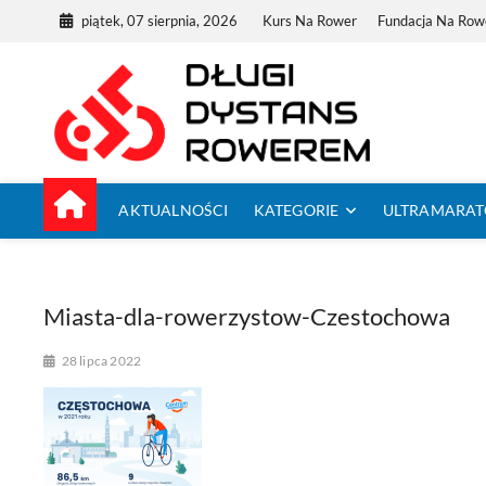
Skip
piątek, 07 sierpnia, 2026
Kurs Na Rower
Fundacja Na Row
to
content
Dług
TUTAJ ZACZYNA
AKTUALNOŚCI
KATEGORIE
ULTRAMARA
Miasta-dla-rowerzystow-Czestochowa
28 lipca 2022