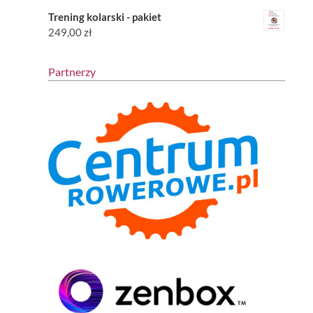
Trening kolarski - pakiet
249,00
zł
Partnerzy