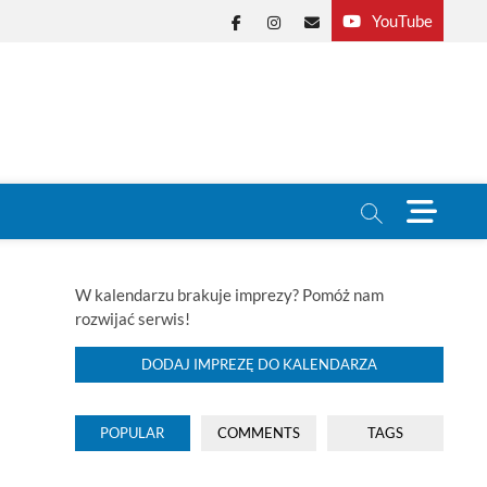
YouTube
Facebook
Instagram
E-
mail
M
e
n
u
B
W kalendarzu brakuje imprezy? Pomóż nam
u
rozwijać serwis!
t
t
DODAJ IMPREZĘ DO KALENDARZA
o
n
POPULAR
COMMENTS
TAGS