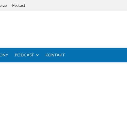
erze
Podcast
i Dystans Rowerem
 SIĘ KOLARSTWO DŁUGODYSTANSOWE
TONY
PODCAST
KONTAKT