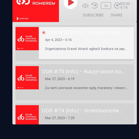
00:00
/
Play
1x
6:16
Episode
SUBSCRIBE
SHARE
DDR #76 [info] - konkurs Gravel Attack, Varmia Gravel, Bike Expo, Inspire India Ultra Race
Apr 4, 2023 • 6:16
Organizatorzy Gravel Attack ogłosili konkurs na zaprojektowanie koszulki. Varmia Gravel 2023 przypomina o możliwości podzielenia opłaty startowej na dwie raty 50/50 – na zero procent! …
DDR #75 [info] - Ruszył sezon kolarski! Pierwszy Brevet Race Through Poland, Otwarcie sezonu Rajdy Dla Frajdy, Ankieta Rowerowa, przygotowania do Race Around Poland
Mar 27, 2023 • 6:19
Za nami pierwsze wiosenne rajdy, maratony i otwarcia sezonu, choć w Gdańsku zima nie powiedziała jeszcze ostatniego słowa bo właśnie pada śnieg. Linki: ⁠http://watahaultrarace.pl/⁠⁠https://rajdydlafrajdy.pl/⁠https://brevety.pl/brevets⁠⁠https://racearoundpoland.pl/⁠⁠https://granguanche.com/audax/audaxgravel/⁠⁠Ankieta Rowerowa…
DDR #74 [info] - GranGuanche Gravel startuje w piątek! Wataha Ultra Race Wiosna - zaprasza Mateusz Szafraniec. Dwie samochwałki
Mar 27, 2023 • 7:29
W piątek 18 marca o godzinie 22:00 rusza gravelowy ultramaraton po Wyspach Kanaryjskich – Granguanche. Zostało jeszcze około 20 pakietów startowych na Wataha Ultra Race…