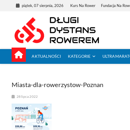
Skip
piątek, 07 sierpnia, 2026
Kurs Na Rower
Fundacja Na Row
to
content
Dług
TUTAJ ZACZYNA
AKTUALNOŚCI
KATEGORIE
ULTRAMARA
Miasta-dla-rowerzystow-Poznan
28 lipca 2022