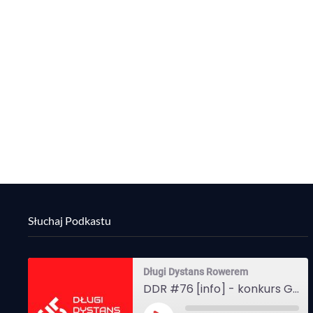
Słuchaj Podkastu
Długi Dystans Rowerem
DDR #76 [info] - konkurs Gravel Attack, Varmia Gravel, Bike Expo, Inspire India Ultra Race