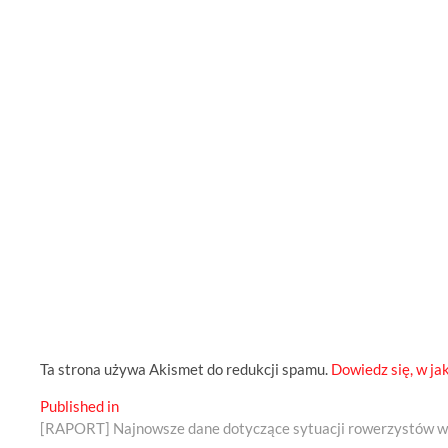
Ta strona używa Akismet do redukcji spamu.
Dowiedz się, w ja
Nawigacja
Published in
[RAPORT] Najnowsze dane dotyczące sytuacji rowerzystów w
wpisu