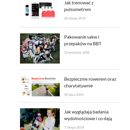
Jak trenować z
pulsometrem
26 lutego 2019
Pakowanie sakw i
przepaków na BBT
23 września 2018
Bezpiecznie rowerem oraz
charytatywnie
30 lipca 2020
Jak wyglądają badania
wydolnościowe i co dają
7 lutego 2018