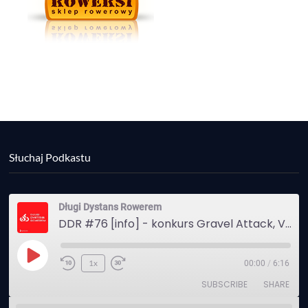
Słuchaj Podkastu
Długi Dystans Rowerem
DDR #76 [info] - konkurs Gravel Attack, Varmia Gravel, Bike Expo, Inspire India Ultra Race
Play
1x
00:00
/
6:16
Episode
SUBSCRIBE
SHARE