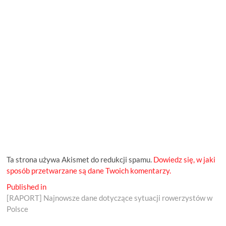
Ta strona używa Akismet do redukcji spamu.
Dowiedz się, w jaki
sposób przetwarzane są dane Twoich komentarzy.
Nawigacja
Published in
[RAPORT] Najnowsze dane dotyczące sytuacji rowerzystów w
wpisu
Polsce