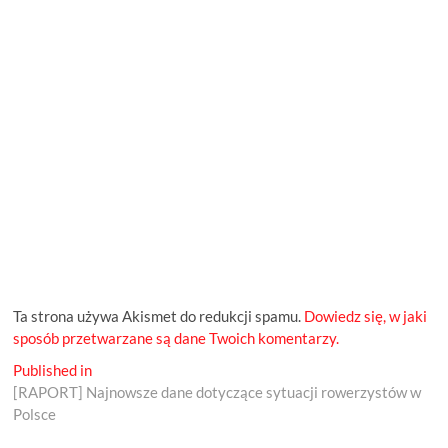
Ta strona używa Akismet do redukcji spamu.
Dowiedz się, w jaki
sposób przetwarzane są dane Twoich komentarzy.
Nawigacja
Published in
[RAPORT] Najnowsze dane dotyczące sytuacji rowerzystów w
wpisu
Polsce