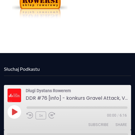
Słuchaj Podkastu
Długi Dystans Rowerem
DDR #76 [info] - konkurs Gravel Attack, Varmia Gravel, Bike Expo, Inspire India Ultra Race
Play
1x
00:00
/
6:16
Episode
SUBSCRIBE
SHARE