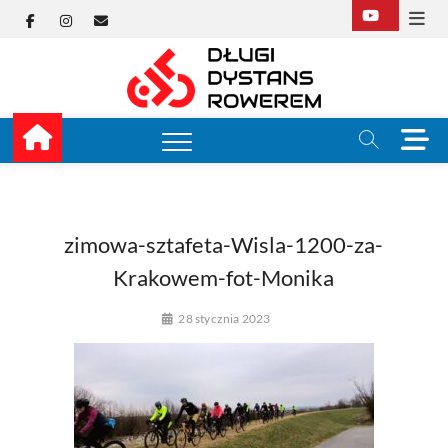
Skip
Facebook
Instagram
E-
to
content
mail
Długi
TUTAJ ZACZYNA SIĘ
KOLARSTWO
DŁUGODYSTANSOW
Dysta
M
e
Rower
n
u
B
u
zimowa-sztafeta-Wisla-1200-za-
t
Krakowem-fot-Monika
t
o
28 stycznia 2023
n