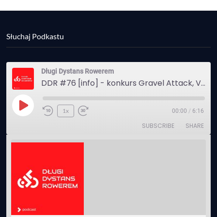
Słuchaj Podkastu
Długi Dystans Rowerem
DDR #76 [info] - konkurs Gravel Attack, Varmia Gravel, Bike Expo, Inspire India Ultra Race
Play
1x
00:00
/
6:16
Episode
SUBSCRIBE
SHARE