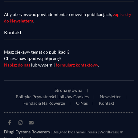
Aby otrzymywać powiadomienia o nowych publikacjach,
zapisz się
do Newslettera
.
Kontakt
DDR #74 [info] - GranGuanche Gravel 
startuje w piątek! Wataha Ultra Race Wiosna 
Mar 27, 2023 • 7:29
- zaprasza Mateusz Szafraniec. Dwie 
Masz ciekawy temat do publikacji?
W piątek 18 marca o godzinie 22:00 rusza gravelowy ultramaraton po Wyspach Kanaryjskich – Granguanche. Zostało jeszcze około 20 pakietów startowych na Wataha Ultra Race…
samochwałki
Chcesz nawiązać współpracę?
Napisz do nas
lub wypełnij
formularz kontaktowy
.
Strona główna
Polityka Prywatności i plików Cookies
Newsletter
Fundacja Na Rowerze
O Nas
Kontakt
DDR #73 [info] - UltraCup: nie będzie imprezy 
Facebook
Instagram
E-
Piękny Wschód, będzie Maraton Elbląski a 
Mar 27, 2023 • 7:29
mail
Długi Dystans Rowerem
| Designed by:
Theme Freesia
|
WordPress
| ©
zaczniemy Etapówką na Kaszubach!
Udział w Maratonie Elbląskim zapewni uczestnikom do 70 punktów w klasyfikacji generalnej w ramach UltraCup. Wczoraj organizatorzy UltraCup ogłosili, że z przyczyn od nich niezależnych…