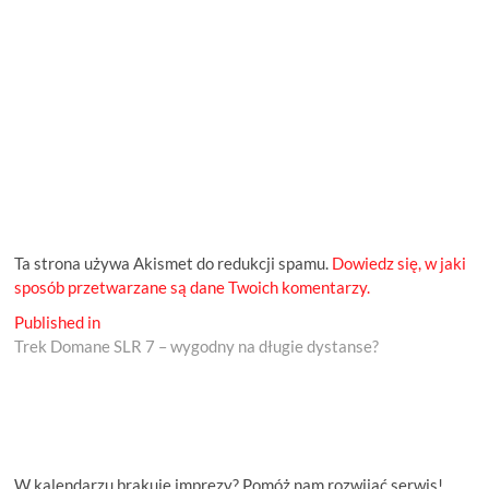
Ta strona używa Akismet do redukcji spamu.
Dowiedz się, w jaki
sposób przetwarzane są dane Twoich komentarzy.
Nawigacja
Published in
Trek Domane SLR 7 – wygodny na długie dystanse?
wpisu
W kalendarzu brakuje imprezy? Pomóż nam rozwijać serwis!