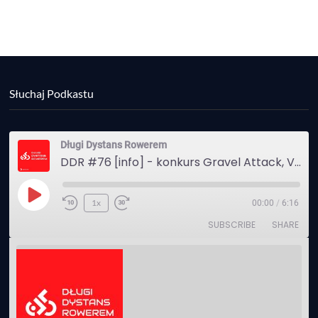
Słuchaj Podkastu
Długi Dystans Rowerem
DDR #76 [info] - konkurs Gravel Attack, Varmia Gravel, Bike Expo, Inspire India Ultra Race
Play
1x
00:00
/
6:16
Episode
SUBSCRIBE
SHARE