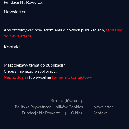
Fundacji Na Rowerze.
Newsletter
Aby otrzymywać powiadomienia o nowych publikacjach,
zapisz się
do Newslettera
.
Kontakt
DDR #74 [info] - GranGuanche Gravel 
startuje w piątek! Wataha Ultra Race Wiosna 
Mar 27, 2023 • 7:29
- zaprasza Mateusz Szafraniec. Dwie 
Masz ciekawy temat do publikacji?
W piątek 18 marca o godzinie 22:00 rusza gravelowy ultramaraton po Wyspach Kanaryjskich – Granguanche. Zostało jeszcze około 20 pakietów startowych na Wataha Ultra Race…
samochwałki
Chcesz nawiązać współpracę?
Napisz do nas
lub wypełnij
formularz kontaktowy
.
Strona główna
Polityka Prywatności i plików Cookies
Newsletter
Fundacja Na Rowerze
O Nas
Kontakt