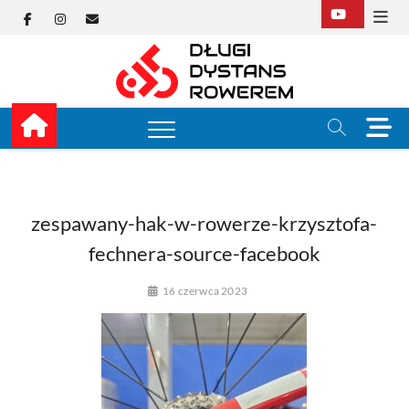
Skip
Facebook
Instagram
E-
to
content
mail
Długi
TUTAJ ZACZYNA SIĘ
KOLARSTWO
DŁUGODYSTANSOW
Dysta
M
e
Rower
n
u
B
u
zespawany-hak-w-rowerze-krzysztofa-
t
fechnera-source-facebook
t
o
16 czerwca 2023
n