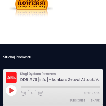
Słuchaj Podkastu
Długi Dystans Rowerem
DDR #76 [info] - konkurs Gravel Attack, Varmia Gravel, Bike Expo, Inspire India Ultra Race
Play
1x
00:00
/
6:16
Episode
SUBSCRIBE
SHARE