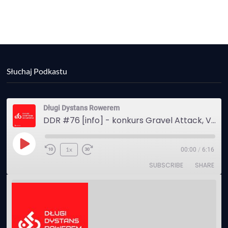
Słuchaj Podkastu
Długi Dystans Rowerem
DDR #76 [info] - konkurs Gravel Attack, Varmia Gravel, Bike Expo, Inspire India Ultra Race
Play
1x
00:00
/
6:16
Episode
SUBSCRIBE
SHARE