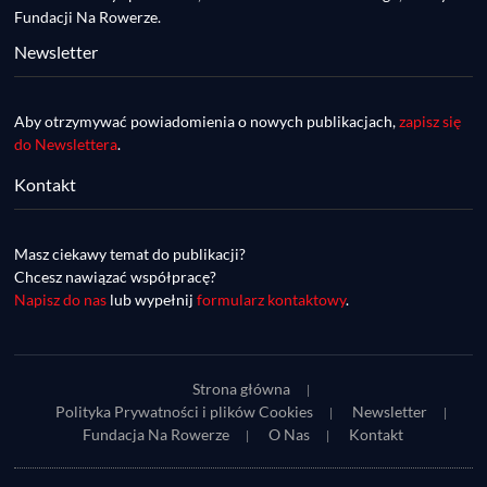
Fundacji Na Rowerze.
Newsletter
Aby otrzymywać powiadomienia o nowych publikacjach,
zapisz się
do Newslettera
.
Kontakt
DDR #74 [info] - GranGuanche Gravel 
startuje w piątek! Wataha Ultra Race Wiosna 
Mar 27, 2023 • 7:29
- zaprasza Mateusz Szafraniec. Dwie 
Masz ciekawy temat do publikacji?
W piątek 18 marca o godzinie 22:00 rusza gravelowy ultramaraton po Wyspach Kanaryjskich – Granguanche. Zostało jeszcze około 20 pakietów startowych na Wataha Ultra Race…
samochwałki
Chcesz nawiązać współpracę?
Napisz do nas
lub wypełnij
formularz kontaktowy
.
Strona główna
Polityka Prywatności i plików Cookies
Newsletter
Fundacja Na Rowerze
O Nas
Kontakt