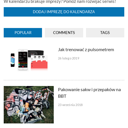
W kalendarzu brakuje imprezy? Pomóż nam rozwijać serwis!
DODAJ IMPREZĘ DO KALENDARZA
POPULAR
COMMENTS
TAGS
Jak trenować z pulsometrem
26 lutego 2019
Pakowanie sakw i przepaków na
BBT
23 września 2018