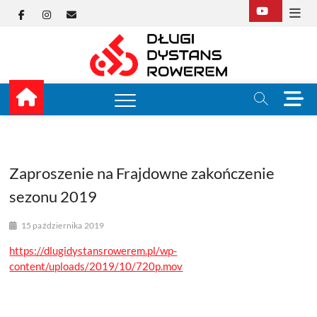
Skip
Facebook
Instagram
E-
to
content
mail
Długi
TUTAJ ZACZYNA SIĘ
KOLARSTWO
DŁUGODYSTANSOW
Dysta
M
e
Rower
n
u
B
u
Zaproszenie na Frajdowne zakończenie
t
sezonu 2019
t
o
15 października 2019
n
https://dlugidystansrowerem.pl/wp-
content/uploads/2019/10/720p.mov