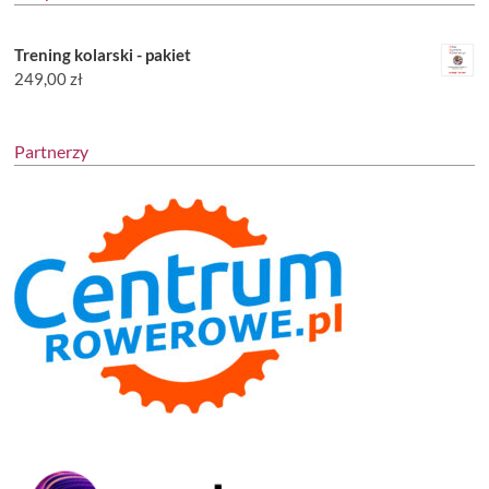
Trening kolarski - pakiet
249,00
zł
Partnerzy