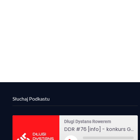
Słuchaj Podkastu
Długi Dystans Rowerem
DDR #76 [info] - konkurs Gravel Attack, Varmia Gravel, Bike Expo, Inspire India Ultra Race