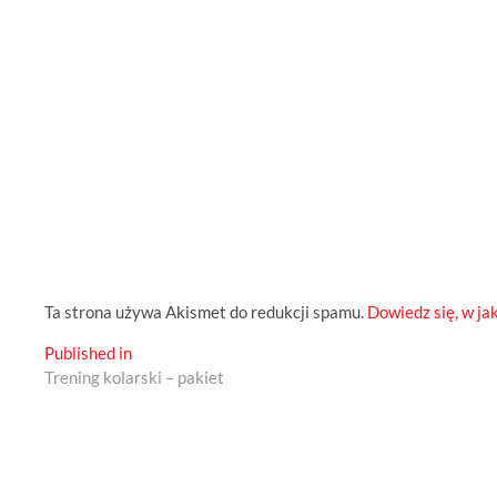
Ta strona używa Akismet do redukcji spamu.
Dowiedz się, w ja
Nawigacja
Published in
Trening kolarski – pakiet
wpisu