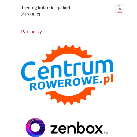
Trening kolarski - pakiet
249,00
zł
Partnerzy