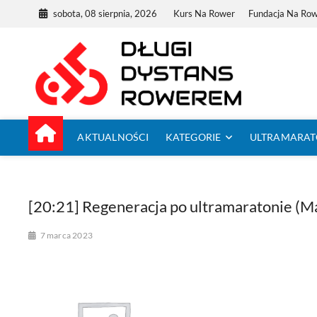
Skip
sobota, 08 sierpnia, 2026
Kurs Na Rower
Fundacja Na Ro
to
content
Dług
TUTAJ ZACZYNA
AKTUALNOŚCI
KATEGORIE
ULTRAMARA
[20:21] Regeneracja po ultramaratonie (M
7 marca 2023