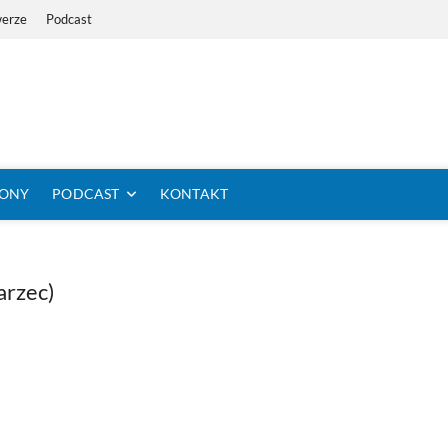
werze
Podcast
i Dystans Rowerem
 SIĘ KOLARSTWO DŁUGODYSTANSOWE
TONY
PODCAST
KONTAKT
arzec)