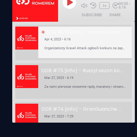
00:00
/
Play
1x
6:16
Episode
SUBSCRIBE
SHARE
DDR #76 [info] - konkurs Gravel Attack, Varmia Gravel, Bike Expo, Inspire India Ultra Race
Apr 4, 2023 • 6:16
Organizatorzy Gravel Attack ogłosili konkurs na zaprojektowanie koszulki. Varmia Gravel 2023 przypomina o możliwości podzielenia opłaty startowej na dwie raty 50/50 – na zero procent! …
DDR #75 [info] - Ruszył sezon kolarski! Pierwszy Brevet Race Through Poland, Otwarcie sezonu Rajdy Dla Frajdy, Ankieta Rowerowa, przygotowania do Race Around Poland
Mar 27, 2023 • 6:19
Za nami pierwsze wiosenne rajdy, maratony i otwarcia sezonu, choć w Gdańsku zima nie powiedziała jeszcze ostatniego słowa bo właśnie pada śnieg. Linki: ⁠http://watahaultrarace.pl/⁠⁠https://rajdydlafrajdy.pl/⁠https://brevety.pl/brevets⁠⁠https://racearoundpoland.pl/⁠⁠https://granguanche.com/audax/audaxgravel/⁠⁠Ankieta Rowerowa…
DDR #74 [info] - GranGuanche Gravel startuje w piątek! Wataha Ultra Race Wiosna - zaprasza Mateusz Szafraniec. Dwie samochwałki
Mar 27, 2023 • 7:29
W piątek 18 marca o godzinie 22:00 rusza gravelowy ultramaraton po Wyspach Kanaryjskich – Granguanche. Zostało jeszcze około 20 pakietów startowych na Wataha Ultra Race…