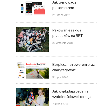
Jak trenować z
pulsometrem
26 lutego 2019
Pakowanie sakw i
przepaków na BBT
23 września 2018
Bezpiecznie rowerem oraz
charytatywnie
30 lipca 2020
Jak wyglądają badania
wydolnościowe i co dają
7 lutego 2018