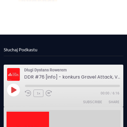
Słuchaj Podkastu
Długi Dystans Rowerem
DDR #76 [info] - konkurs Gravel Attack, Varmia Gravel, Bike Expo, Inspire India Ultra Race
Play
1x
00:00
/
6:16
Episode
SUBSCRIBE
SHARE