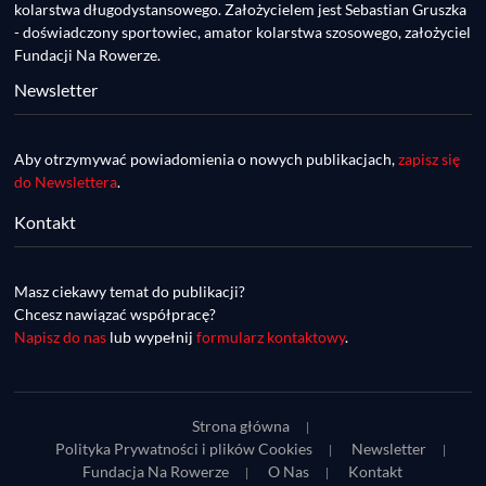
Rowerowa, przygotowania do Race Around 
kolarstwa długodystansowego. Założycielem jest Sebastian Gruszka
Poland
- doświadczony sportowiec, amator kolarstwa szosowego, założyciel
Fundacji Na Rowerze.
Newsletter
Aby otrzymywać powiadomienia o nowych publikacjach,
zapisz się
do Newslettera
.
Kontakt
DDR #74 [info] - GranGuanche Gravel 
startuje w piątek! Wataha Ultra Race Wiosna 
Mar 27, 2023 • 7:29
- zaprasza Mateusz Szafraniec. Dwie 
Masz ciekawy temat do publikacji?
W piątek 18 marca o godzinie 22:00 rusza gravelowy ultramaraton po Wyspach Kanaryjskich – Granguanche. Zostało jeszcze około 20 pakietów startowych na Wataha Ultra Race…
samochwałki
Chcesz nawiązać współpracę?
Napisz do nas
lub wypełnij
formularz kontaktowy
.
Strona główna
Polityka Prywatności i plików Cookies
Newsletter
Fundacja Na Rowerze
O Nas
Kontakt