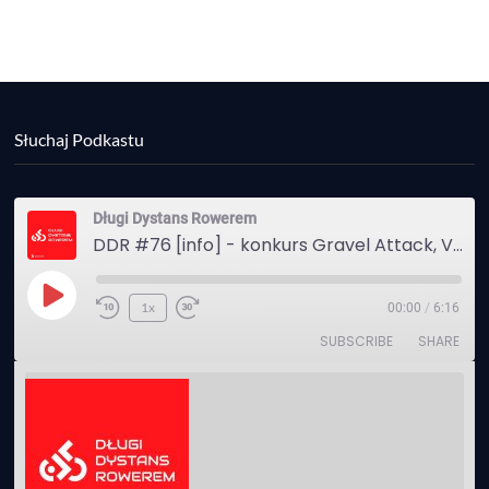
Słuchaj Podkastu
Długi Dystans Rowerem
DDR #76 [info] - konkurs Gravel Attack, Varmia Gravel, Bike Expo, Inspire India Ultra Race
Play
1x
00:00
/
6:16
Episode
SUBSCRIBE
SHARE