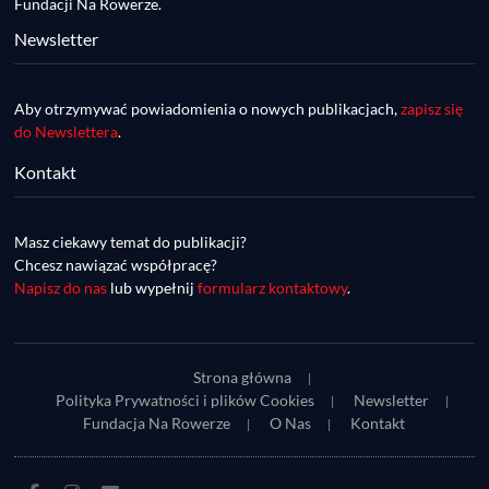
Fundacji Na Rowerze.
Newsletter
Aby otrzymywać powiadomienia o nowych publikacjach,
zapisz się
do Newslettera
.
Kontakt
DDR #74 [info] - GranGuanche Gravel 
startuje w piątek! Wataha Ultra Race Wiosna 
Mar 27, 2023 • 7:29
- zaprasza Mateusz Szafraniec. Dwie 
Masz ciekawy temat do publikacji?
W piątek 18 marca o godzinie 22:00 rusza gravelowy ultramaraton po Wyspach Kanaryjskich – Granguanche. Zostało jeszcze około 20 pakietów startowych na Wataha Ultra Race…
samochwałki
Chcesz nawiązać współpracę?
Napisz do nas
lub wypełnij
formularz kontaktowy
.
Strona główna
Polityka Prywatności i plików Cookies
Newsletter
Fundacja Na Rowerze
O Nas
Kontakt