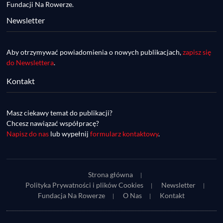
Fundacji Na Rowerze.
Newsletter
Aby otrzymywać powiadomienia o nowych publikacjach,
zapisz się
do Newslettera
.
Kontakt
DDR #74 [info] - GranGuanche Gravel 
startuje w piątek! Wataha Ultra Race Wiosna 
Mar 27, 2023 • 7:29
- zaprasza Mateusz Szafraniec. Dwie 
Masz ciekawy temat do publikacji?
W piątek 18 marca o godzinie 22:00 rusza gravelowy ultramaraton po Wyspach Kanaryjskich – Granguanche. Zostało jeszcze około 20 pakietów startowych na Wataha Ultra Race…
samochwałki
Chcesz nawiązać współpracę?
Napisz do nas
lub wypełnij
formularz kontaktowy
.
Strona główna
Polityka Prywatności i plików Cookies
Newsletter
Fundacja Na Rowerze
O Nas
Kontakt