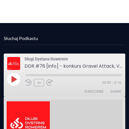
Słuchaj Podkastu
Długi Dystans Rowerem
DDR #76 [info] - konkurs Gravel Attack, Varmia Gravel, Bike Expo, Inspire India Ultra Race
Play
1x
00:00
/
6:16
Episode
SUBSCRIBE
SHARE