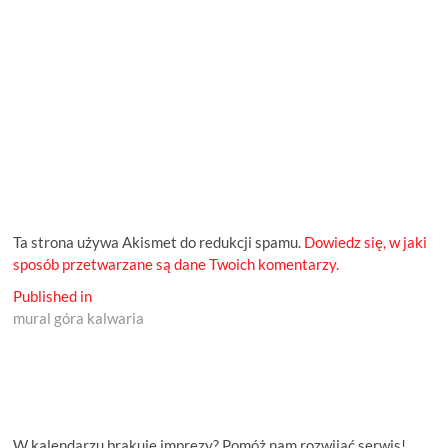
Ta strona używa Akismet do redukcji spamu.
Dowiedz się, w jaki
sposób przetwarzane są dane Twoich komentarzy.
Nawigacja
Published in
mural góra kalwaria
wpisu
W kalendarzu brakuje imprezy? Pomóż nam rozwijać serwis!