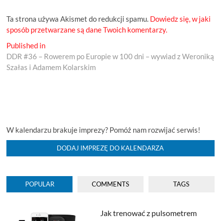
Ta strona używa Akismet do redukcji spamu.
Dowiedz się, w jaki
sposób przetwarzane są dane Twoich komentarzy.
Nawigacja
Published in
DDR #36 – Rowerem po Europie w 100 dni – wywiad z Weroniką
wpisu
Szałas i Adamem Kolarskim
W kalendarzu brakuje imprezy? Pomóż nam rozwijać serwis!
DODAJ IMPREZĘ DO KALENDARZA
POPULAR
COMMENTS
TAGS
Jak trenować z pulsometrem