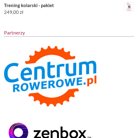
Trening kolarski - pakiet
249,00
zł
Partnerzy