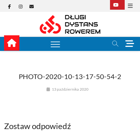
Skip
Facebook
Instagram
E-
to
content
mail
Długi
TUTAJ ZACZYNA SIĘ
KOLARSTWO
DŁUGODYSTANSOW
Dysta
M
e
Rower
n
u
B
u
PHOTO-2020-10-13-17-50-54-2
t
t
13 października 2020
o
n
Zostaw odpowiedź