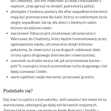
do Chodzieży, 360 km. Pojechało 30 osób z koszulkami z
napisem „stop agresji na drodze”, pod eskortą policji;
pieniądze z funduszu pomocy dla ofiar wypadków kolarskich
mają być przeznaczone dla ludzi, którzy w codziennym życiu
uległy wypadkowi, lub np. dla dzieci z biednych rodzin
którym skradziono rower;
marzeniem Tobiasza jest zrealizować ultramaraton z
Warszawy do Chodzieży, który będzie transmitowany przez
ogólnopolskie media; ultramaraton dzięki któremu
pokażemy, że rowerzyści są na drogach; edukować dwie
strony sporu drogowego (kierowców i rowerzystów);
szacunek na drodze wraca tak jak przysłowiowa karma –
jeśli Ty szanujesz innych uczestników ruchu drogowego, inni
będą szanować Ciebie;
warto spełniać swoje marzenia i przesuwać granice;
Podobało się?
Daj znać co sądzisz o tym odcinku. Jeśli uważasz ten materiał za
wartościowy, udostępnij go dalej wśród swoich znajomych.
Zostaw także ocenę i recenzję na Apple Podcasts i Spotify –