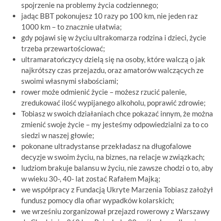
spojrzenie na problemy życia codziennego;
jadąc BBT pokonujesz 10 razy po 100 km, nie jeden raz
1000 km – to znacznie ułatwia;
gdy pojawi się w życiu ultrakomarza rodzina i dzieci, życie
trzeba przewartościować;
ultramaratończycy dzielą się na osoby, które walczą o jak
najkrótszy czas przejazdu, oraz amatorów walczących ze
swoimi własnymi słabościami;
rower może odmienić życie – możesz rzucić palenie,
zredukować ilość wypijanego alkoholu, poprawić zdrowie;
Tobiasz w swoich działaniach chce pokazać innym, że można
zmienić swoje życie – my jesteśmy odpowiedzialni za to co
siedzi w naszej głowie;
pokonane ultradystanse przekładasz na długofalowe
decyzje w swoim życiu, na biznes, na relacje w związkach;
ludziom brakuje balansu w życiu, nie zawsze chodzi o to, aby
w wieku 30-, 40- lat zostać Rafałem Majką;
we współpracy z Fundacją Ukryte Marzenia Tobiasz założył
fundusz pomocy dla ofiar wypadków kolarskich;
we wrześniu zorganizował przejazd rowerowy z Warszawy