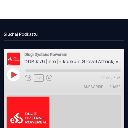
Słuchaj Podkastu
Długi Dystans Rowerem
DDR #76 [info] - konkurs Gravel Attack, Varmia Gravel, Bike Expo, Inspire India Ultra Race
Play
1x
00:00
/
6:16
Episode
SUBSCRIBE
SHARE