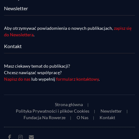
Newsletter
Aby otrzymywać powiadomienia o nowych publikacjach,
zapisz się
do Newslettera
.
Kontakt
DDR #74 [info] - GranGuanche Gravel 
startuje w piątek! Wataha Ultra Race Wiosna 
Mar 27, 2023 • 7:29
- zaprasza Mateusz Szafraniec. Dwie 
Masz ciekawy temat do publikacji?
W piątek 18 marca o godzinie 22:00 rusza gravelowy ultramaraton po Wyspach Kanaryjskich – Granguanche. Zostało jeszcze około 20 pakietów startowych na Wataha Ultra Race…
samochwałki
Chcesz nawiązać współpracę?
Napisz do nas
lub wypełnij
formularz kontaktowy
.
Strona główna
Polityka Prywatności i plików Cookies
Newsletter
Fundacja Na Rowerze
O Nas
Kontakt
DDR #73 [info] - UltraCup: nie będzie imprezy 
Facebook
Instagram
E-