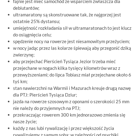
fajnie jest mieć samochód ze wsparciem zwłaszcza dla
debiutantów;
ultramaratony są skonstruowane tak, że najgorzej jest
ostatnie 25% dystansu;
umiejętność rozkładania sił w ultramaratonach to jest klucz
do osiągnięcia celu;
spędzenie nocy na rowerze jest niesamowitym przeżyciem;
w nocy jadąc przez las kolarze śpiewają aby przegonić dziką
zwierzynę;
aby przejechać Pierścień Tysiąca Jezior trzeba mieć
przejechane w nogach kilka tysięcy kilometrów wraz z
przewyższeniami; do lipca Tobiasz miał przejechane około 6
tyś km;
stan nawierzchni na Warmii i Mazurach kreuje drugą nazwę
dla PTJ: Pierścień Tysiąca Dziur;
jazda na rowerze szosowym z oponami o szerokości 25 mm
nie należy do przyjemnych na PTJ;
przekraczając rowerem 300 km jednorazowo zmienia się
nasze życie;
każdy z nas lubi rywalizację i przez większość życia
rywalizujemy z samym sobą; w zależności od psychiki,