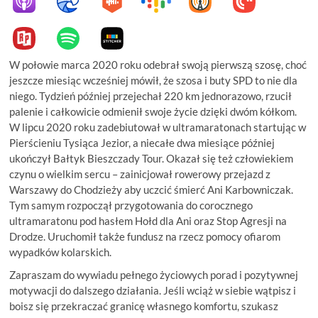
W połowie marca 2020 roku odebrał swoją pierwszą szosę, choć
jeszcze miesiąc wcześniej mówił, że szosa i buty SPD to nie dla
niego. Tydzień później przejechał 220 km jednorazowo, rzucił
palenie i całkowicie odmienił swoje życie dzięki dwóm kółkom.
W lipcu 2020 roku zadebiutował w ultramaratonach startując w
Pierścieniu Tysiąca Jezior, a niecałe dwa miesiące później
ukończył Bałtyk Bieszczady Tour. Okazał się też człowiekiem
czynu o wielkim sercu – zainicjował rowerowy przejazd z
Warszawy do Chodzieży aby uczcić śmierć Ani Karbowniczak.
Tym samym rozpoczął przygotowania do corocznego
ultramaratonu pod hasłem Hołd dla Ani oraz Stop Agresji na
Drodze. Uruchomił także fundusz na rzecz pomocy ofiarom
wypadków kolarskich.
Zapraszam do wywiadu pełnego życiowych porad i pozytywnej
motywacji do dalszego działania. Jeśli wciąż w siebie wątpisz i
boisz się przekraczać granicę własnego komfortu, szukasz