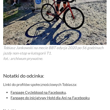
Tobiasz Jankowski na mecie BBT edycja 2020 po 56 godzinach
jazdy non-stop w kategorii T1.
fot.: archiwum prywatne.
Notatki do odcinka:
Linki do profilów społecznościowych Tobiasza:
Fanpage Cycleblood na Facebooku
.
Fanpage do inicjatywy Hołd dla Ani na Facebooku