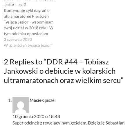
Jezior – cz. 2
udowodnili że zarówno na
Kontynuuję cykl nagrań o
hulajnodze jak i…
ultramaratonie Pierścień
Tysiąca Jezior - wspominam
swój udział w 2018 roku. W
tym odcinku opowiadam
m.in. o: strefie przygotowań
3 czerwca 2020
do startu - jak umieścić
W „pierścień tysiąca jezior"
numer startowy na koszulce,
montaż urządzenia
2 Replies to “DDR #44 – Tobiasz
GPS,zagubieniu tylnej lampki
50 metrów po przekroczeniu
Jankowski o debiucie w kolarskich
linii startu,"szybkim"
ultramaratonach oraz wielkim sercu”
epizodzie z Tomkiem WCK
Kaczmarkiem na
trasie,pierwszej…
Maciek
pisze:
10 grudnia 2020 o 18:48
Super odcinek z rewelacyjnym gościem. Dziękuję Sebastian