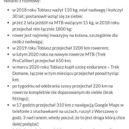
Notatki z rozmowy:
w 2018 roku Tobiasz ważył 110 kg, miał nadwagę i kończył
30 lat; postanowił wziąć się za siebie;
przez 2 lata jeździł na MTB ważącym 15 kg, w 2018 roku
przejechał nim łącznie 1800 kg;
rower jest najmniej inwazyjny na kolana, szczególnie dla
osób z nadwagą;
w 2019 roku Tobiasz przejechał 3200 km rowerem;
w lutym 2020 roku na nowym rowerze MTB (Trek
ProCaliber) przejechał 650 km;
w marcu 2020 roku Tobiasz kupił szosę endurance – Trek
Domane, łącznie w tym miesiącu przejechał ponad tysiąc
km;
po tygodniu od odebrania szosy przejechał 220 km na
rowerze kompletnie nie dopasowanym do siebie (brak
fittingu);
w 17 godzin przejechał 310 km z nawigacją Google Maps w
telefonie z słuchawkami na uszach, ruszył z Warszawy o
godz. 3 nad ranem; wtedy poczuł, że to jest droga którą chce
dalej podążać;