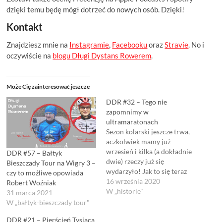
dzięki temu będę mógł dotrzeć do nowych osób. Dzięki!
Kontakt
Znajdziesz mnie na
Instagramie
,
Facebooku
oraz
Stravie
. No i
oczywiście na
blogu Długi Dystans Rowerem
.
Może Cię zainteresować jeszcze
DDR #32 – Tego nie
zapomnimy w
ultramaratonach
Sezon kolarski jeszcze trwa,
aczkolwiek mamy już
wrzesień i kilka (a dokładnie
DDR #57 – Bałtyk
dwie) rzeczy już się
Bieszczady Tour na Wigry 3 –
wydarzyło! Jak to się teraz
czy to możliwe opowiada
mówi - "co się zobaczyło nie
16 września 2020
Robert Woźniak
da się odzobaczyć..." czy
W „historie"
31 marca 2021
jakoś tak. W tym odcinku
W „bałtyk-bieszczady tour"
wyrażam słowa uznania dla
DDR #21 – Pierścień Tysiąca
dwóch zawodników, którzy