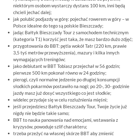
niektórym osobom wystarczy dystans 100 km, inni będą
chcieli jechać dalej;
jak polubić podjazdy w górę: pojechać rowerem w góry – w
Polsce idealne do tego są polskie Bieszczady;
jadąc Bałtyk Bieszczady Tour z samochodem technicznym
(kategoria T1) korzyść jest taka, że masz bardzo dużo zdjęć;
przygotowania do BBT: pętla wokół Tatr (220 km, prawie
3,5 tyś metrów przewyższenia), mazury i kilka innych
wymagających treningów;
jako debiutant w BBT Tobiasz przejechał w 56 godzin;
pierwsze 500 km pokonał równo w 24 godziny;
pierogi, czyli normalne jedzenie po długiej konsumpcji
słodkich pokarmów postawiło na nogi; po 20-, 30- godzinie
jazdy masz już dosyć wszystkiego co jest słodkie;
widelec przydaje się w celu rozluźnienia mięśni;
jeśli przejedziesz Bałtyk Bieszczady Tour, Twoje życie już
nigdy nie będzie takie samo;
BBT to nauka panowania nad emocjami, wstawania z
kryzysów, powoduje szlif charakteru;
trzeba przeżyć na własnej skórze BBT aby zmienić