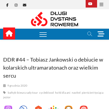
Skip
Facebook
Instagram
E-
to
content
mail
Długi
TUTAJ ZACZYNA SIĘ
KOLARSTWO
DŁUGODYSTANSOW
Dysta
M
e
Rower
n
u
B
u
DDR #44 – Tobiasz Jankowski o debiucie w
t
kolarskich ultramaratonach oraz wielkim
t
o
sercu
n
9 grudnia 2020
bałtyk-bieszczady tour
cycleblood
hołd dla ani
navitel
pierścień tysiąca
jezior