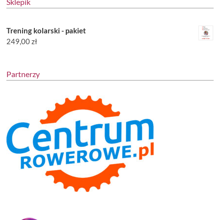
Sklepik
Trening kolarski - pakiet
249,00
zł
Partnerzy