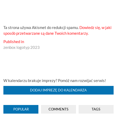
Ta strona używa Akismet do redukcji spamu.
Dowiedz się, w jaki
sposób przetwarzane są dane Twoich komentarzy.
Nawigacja
Published in
zenbox logotyp 2023
wpisu
W kalendarzu brakuje imprezy? Pomóż nam rozwijać serwis!
DODAJ IMPREZĘ DO KALENDARZA
POPULAR
COMMENTS
TAGS