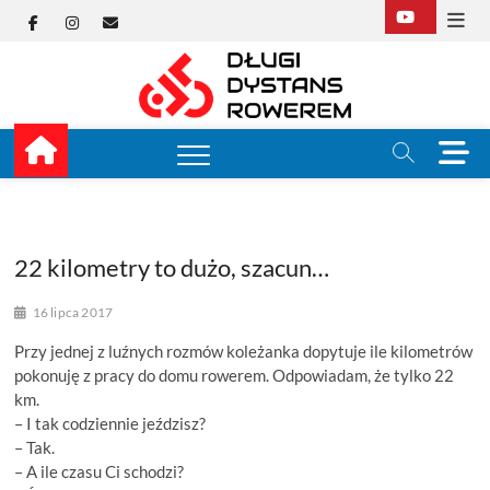
Skip
Facebook
Instagram
E-
to
content
mail
Długi
TUTAJ ZACZYNA SIĘ
KOLARSTWO
DŁUGODYSTANSOW
Dysta
M
e
Rower
n
u
B
u
22 kilometry to dużo, szacun…
t
t
16 lipca 2017
o
Przy jednej z luźnych rozmów koleżanka dopytuje ile kilometrów
n
pokonuję z pracy do domu rowerem. Odpowiadam, że tylko 22
km.
– I tak codziennie jeździsz?
– Tak.
– A ile czasu Ci schodzi?