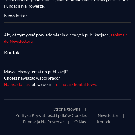
Fundacji Na Rowerze.
Newsletter
Aby otrzymywać powiadomienia o nowych publikacjach,
zapisz się
do Newslettera
.
Kontakt
DDR #74 [info] - GranGuanche Gravel 
startuje w piątek! Wataha Ultra Race Wiosna 
Mar 27, 2023 • 7:29
- zaprasza Mateusz Szafraniec. Dwie 
Masz ciekawy temat do publikacji?
W piątek 18 marca o godzinie 22:00 rusza gravelowy ultramaraton po Wyspach Kanaryjskich – Granguanche. Zostało jeszcze około 20 pakietów startowych na Wataha Ultra Race…
samochwałki
Chcesz nawiązać współpracę?
Napisz do nas
lub wypełnij
formularz kontaktowy
.
Strona główna
Polityka Prywatności i plików Cookies
Newsletter
Fundacja Na Rowerze
O Nas
Kontakt