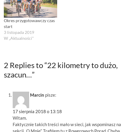
Okres przygotowawczy czas
start
3 listopada 2019
W „Aktualności"
2 Replies to “22 kilometry to dużo,
szacun…”
Marcin
pisze:
17 sierpnia 2018 o 13:18
Witam.
Faktycznie takich treści mało w sieci, jak wspominasz na
sekcji „O Mnie”. Trafiłem tu z Rowerowych Porad. Chyba