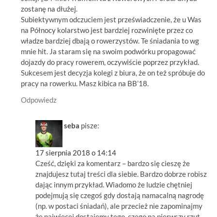
zostanę na dłużej.
Subiektywnym odczuciem jest przeświadczenie, że u Was
na Północy kolarstwo jest bardziej rozwinięte przez co
władze bardziej dbają o rowerzystów. Te śniadania to wg
mnie hit. Ja staram się na swoim podwórku propagować
dojazdy do pracy rowerem, oczywiście poprzez przykład.
Sukcesem jest decyzja kolegi z biura, że on też spróbuje do
pracy na rowerku. Masz kibica na BB’18.
Odpowiedz
seba
pisze:
17 sierpnia 2018 o 14:14
Cześć, dzięki za komentarz – bardzo się cieszę że
znajdujesz tutaj treści dla siebie. Bardzo dobrze robisz
dając innym przykład. Wiadomo że ludzie chętniej
podejmują się czegoś gdy dostają namacalną nagrodę
(np. w postaci śniadań), ale przecież nie zapominajmy
że najwiecej dostajemy tego, czego na pierwszy rzut