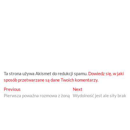
Ta strona używa Akismet do redukcji spamu.
Dowiedz się, w jaki
sposób przetwarzane są dane Twoich komentarzy.
Previous
Next
Nawigacja
Previous
Next
post:
post:
Pierwsza poważna rozmowa z żoną
Wydolność jest ale siły brak
wpisu