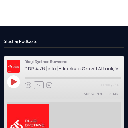
Słuchaj Podkastu
Długi Dystans Rowerem
DDR #76 [info] - konkurs Gravel Attack, Varmia Gravel, Bike Expo, Inspire India Ultra Race
Play
1x
00:00
/
6:16
Episode
SUBSCRIBE
SHARE