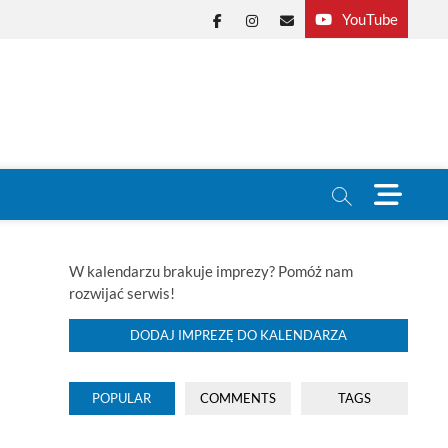
YouTube
Facebook
Instagram
E-
mail
M
e
n
u
B
W kalendarzu brakuje imprezy? Pomóż nam
u
rozwijać serwis!
t
t
DODAJ IMPREZĘ DO KALENDARZA
o
n
POPULAR
COMMENTS
TAGS