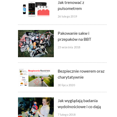
Jak trenować z
pulsometrem
26 lutego 2019
Pakowanie sakw i
przepaków na BBT
23 września 2018
Bezpiecznie rowerem oraz
charytatywnie
30 lipca 2020
Jak wyglądają badania
wydolnościowe i co dają
7 lutego 2018