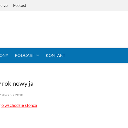
werze
Podcast
i Dystans Rowerem
 SIĘ KOLARSTWO DŁUGODYSTANSOWE
TONY
PODCAST
KONTAKT
 rok nowy ja
7 stycznia 2018