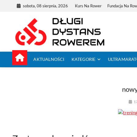
Skip
sobota, 08 sierpnia, 2026
Kurs Na Rower
Fundacja Na Ro
to
content
Dług
TUTAJ ZACZYNA
AKTUALNOŚCI
KATEGORIE
ULTRAMARA
nowy
1