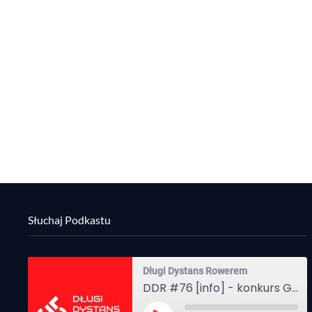
Słuchaj Podkastu
Długi Dystans Rowerem
DDR #76 [info] - konkurs Gravel Attack, Varmia Gravel, Bike Expo, Inspire India Ultra Race