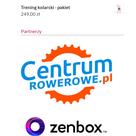
Trening kolarski - pakiet
249,00
zł
Partnerzy