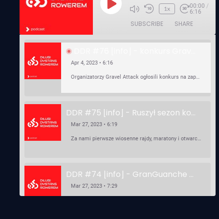
00:00
/
Play
1x
6:16
Episode
SUBSCRIBE
SHARE
DDR #76 [info] - konkurs Gravel Attack, Varmia Gravel, Bike Expo, Inspire India Ultra Race
Apr 4, 2023 • 6:16
Organizatorzy Gravel Attack ogłosili konkurs na zaprojektowanie koszulki. Varmia Gravel 2023 przypomina o możliwości podzielenia opłaty startowej na dwie raty 50/50 – na zero procent! …
DDR #75 [info] - Ruszył sezon kolarski! Pierwszy Brevet Race Through Poland, Otwarcie sezonu Rajdy Dla Frajdy, Ankieta Rowerowa, przygotowania do Race Around Poland
Mar 27, 2023 • 6:19
Za nami pierwsze wiosenne rajdy, maratony i otwarcia sezonu, choć w Gdańsku zima nie powiedziała jeszcze ostatniego słowa bo właśnie pada śnieg. Linki: ⁠http://watahaultrarace.pl/⁠⁠https://rajdydlafrajdy.pl/⁠https://brevety.pl/brevets⁠⁠https://racearoundpoland.pl/⁠⁠https://granguanche.com/audax/audaxgravel/⁠⁠Ankieta Rowerowa…
DDR #74 [info] - GranGuanche Gravel startuje w piątek! Wataha Ultra Race Wiosna - zaprasza Mateusz Szafraniec. Dwie samochwałki
Mar 27, 2023 • 7:29
W piątek 18 marca o godzinie 22:00 rusza gravelowy ultramaraton po Wyspach Kanaryjskich – Granguanche. Zostało jeszcze około 20 pakietów startowych na Wataha Ultra Race…