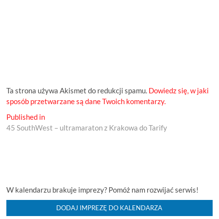
Ta strona używa Akismet do redukcji spamu.
Dowiedz się, w jaki
sposób przetwarzane są dane Twoich komentarzy.
Nawigacja
Published in
45 SouthWest – ultramaraton z Krakowa do Tarify
wpisu
W kalendarzu brakuje imprezy? Pomóż nam rozwijać serwis!
DODAJ IMPREZĘ DO KALENDARZA