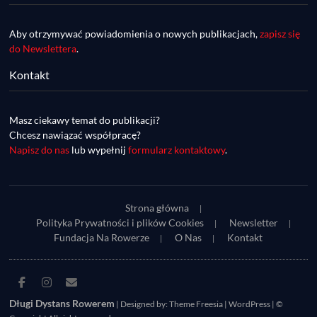
Aby otrzymywać powiadomienia o nowych publikacjach,
zapisz się
do Newslettera
.
Kontakt
DDR #74 [info] - GranGuanche Gravel 
startuje w piątek! Wataha Ultra Race Wiosna 
Mar 27, 2023 • 7:29
- zaprasza Mateusz Szafraniec. Dwie 
Masz ciekawy temat do publikacji?
W piątek 18 marca o godzinie 22:00 rusza gravelowy ultramaraton po Wyspach Kanaryjskich – Granguanche. Zostało jeszcze około 20 pakietów startowych na Wataha Ultra Race…
samochwałki
Chcesz nawiązać współpracę?
Napisz do nas
lub wypełnij
formularz kontaktowy
.
Strona główna
Polityka Prywatności i plików Cookies
Newsletter
Fundacja Na Rowerze
O Nas
Kontakt
DDR #73 [info] - UltraCup: nie będzie imprezy 
Facebook
Instagram
E-
Piękny Wschód, będzie Maraton Elbląski a 
Mar 27, 2023 • 7:29
mail
Długi Dystans Rowerem
| Designed by:
Theme Freesia
|
WordPress
| ©
zaczniemy Etapówką na Kaszubach!
Udział w Maratonie Elbląskim zapewni uczestnikom do 70 punktów w klasyfikacji generalnej w ramach UltraCup. Wczoraj organizatorzy UltraCup ogłosili, że z przyczyn od nich niezależnych…