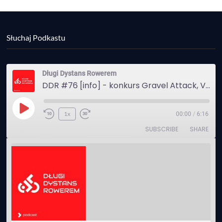
Słuchaj Podkastu
Długi Dystans Rowerem
DDR #76 [info] - konkurs Gravel Attack, Varmia Gravel, Bike Expo, Inspire India Ultra Race
Play
1x
00:00
/
6:16
Episode
SUBSCRIBE
SHARE