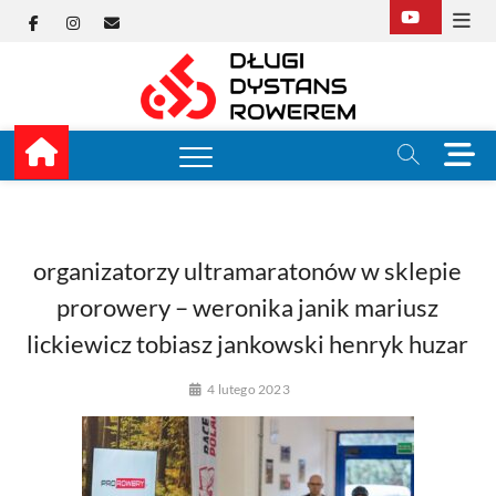
Skip
Facebook
Instagram
E-
to
content
mail
Długi
TUTAJ ZACZYNA SIĘ
KOLARSTWO
DŁUGODYSTANSOW
Dysta
M
e
Rower
n
u
B
u
organizatorzy ultramaratonów w sklepie
t
prorowery – weronika janik mariusz
t
o
lickiewicz tobiasz jankowski henryk huzar
n
4 lutego 2023