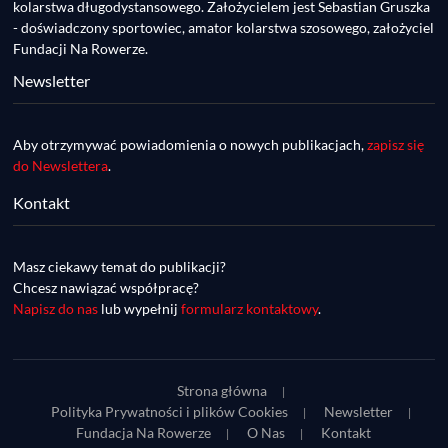
Rowerowa, przygotowania do Race Around 
kolarstwa długodystansowego. Założycielem jest Sebastian Gruszka
Poland
- doświadczony sportowiec, amator kolarstwa szosowego, założyciel
Fundacji Na Rowerze.
Newsletter
Aby otrzymywać powiadomienia o nowych publikacjach,
zapisz się
do Newslettera
.
Kontakt
DDR #74 [info] - GranGuanche Gravel 
startuje w piątek! Wataha Ultra Race Wiosna 
Mar 27, 2023 • 7:29
- zaprasza Mateusz Szafraniec. Dwie 
Masz ciekawy temat do publikacji?
W piątek 18 marca o godzinie 22:00 rusza gravelowy ultramaraton po Wyspach Kanaryjskich – Granguanche. Zostało jeszcze około 20 pakietów startowych na Wataha Ultra Race…
samochwałki
Chcesz nawiązać współpracę?
Napisz do nas
lub wypełnij
formularz kontaktowy
.
Strona główna
Polityka Prywatności i plików Cookies
Newsletter
Fundacja Na Rowerze
O Nas
Kontakt