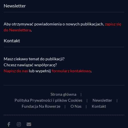
Newsletter
Aby otrzymywać powiadomienia o nowych publikacjach,
zapisz się
do Newslettera
.
Kontakt
DDR #74 [info] - GranGuanche Gravel 
startuje w piątek! Wataha Ultra Race Wiosna 
Mar 27, 2023 • 7:29
- zaprasza Mateusz Szafraniec. Dwie 
Masz ciekawy temat do publikacji?
W piątek 18 marca o godzinie 22:00 rusza gravelowy ultramaraton po Wyspach Kanaryjskich – Granguanche. Zostało jeszcze około 20 pakietów startowych na Wataha Ultra Race…
samochwałki
Chcesz nawiązać współpracę?
Napisz do nas
lub wypełnij
formularz kontaktowy
.
Strona główna
Polityka Prywatności i plików Cookies
Newsletter
Fundacja Na Rowerze
O Nas
Kontakt
DDR #73 [info] - UltraCup: nie będzie imprezy 
Facebook
Instagram
E-