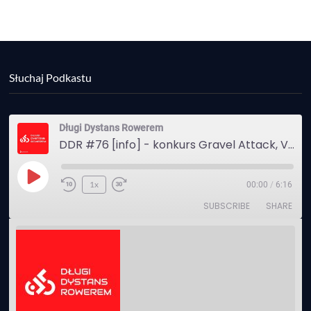
Słuchaj Podkastu
Długi Dystans Rowerem
DDR #76 [info] - konkurs Gravel Attack, Varmia Gravel, Bike Expo, Inspire India Ultra Race
Play
1x
00:00
/
6:16
Episode
SUBSCRIBE
SHARE