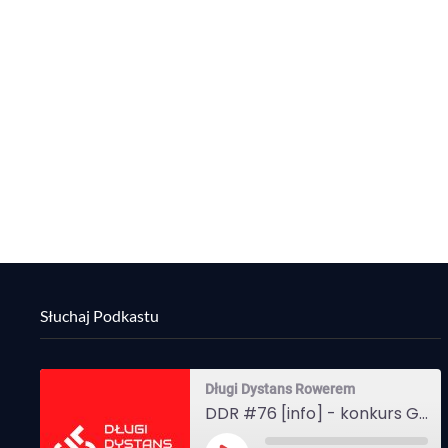
Słuchaj Podkastu
Długi Dystans Rowerem
DDR #76 [info] - konkurs Gravel Attack, Varmia Gravel, Bike Expo, Inspire India Ultra Race