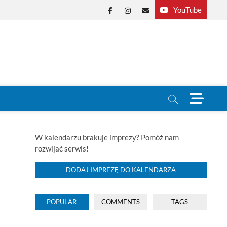
YouTube
Facebook
Instagram
E-
mail
M
e
n
u
B
W kalendarzu brakuje imprezy? Pomóż nam
u
rozwijać serwis!
t
t
DODAJ IMPREZĘ DO KALENDARZA
o
n
POPULAR
COMMENTS
TAGS