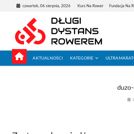
Skip
czwartek, 06 sierpnia, 2026
Kurs Na Rower
Fundacja Na 
to
content
Dług
TUTAJ ZACZYNA
AKTUALNOŚCI
KATEGORIE
ULTRAMARA
duzo