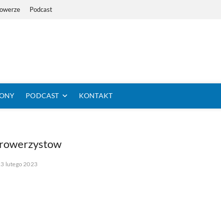
Rowerze
Podcast
i Dystans Rowerem
 SIĘ KOLARSTWO DŁUGODYSTANSOWE
TONY
PODCAST
KONTAKT
-rowerzystow
13 lutego 2023