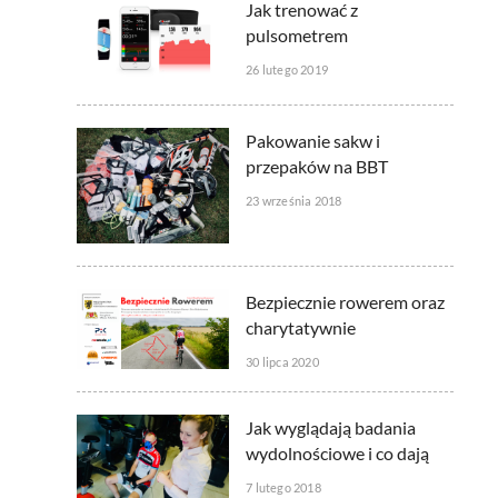
Jak trenować z
pulsometrem
26 lutego 2019
Pakowanie sakw i
przepaków na BBT
23 września 2018
Bezpiecznie rowerem oraz
charytatywnie
30 lipca 2020
Jak wyglądają badania
wydolnościowe i co dają
7 lutego 2018