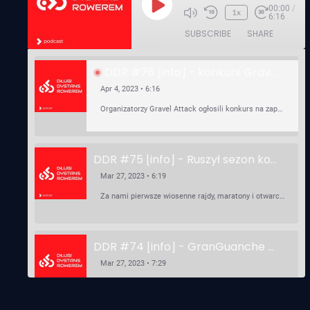
00:00
/
Play
1x
6:16
Episode
SUBSCRIBE
SHARE
DDR #76 [info] - konkurs Gravel Attack, Varmia Gravel, Bike Expo, Inspire India Ultra Race
Apr 4, 2023 • 6:16
Organizatorzy Gravel Attack ogłosili konkurs na zaprojektowanie koszulki. Varmia Gravel 2023 przypomina o możliwości podzielenia opłaty startowej na dwie raty 50/50 – na zero procent! …
DDR #75 [info] - Ruszył sezon kolarski! Pierwszy Brevet Race Through Poland, Otwarcie sezonu Rajdy Dla Frajdy, Ankieta Rowerowa, przygotowania do Race Around Poland
Mar 27, 2023 • 6:19
Za nami pierwsze wiosenne rajdy, maratony i otwarcia sezonu, choć w Gdańsku zima nie powiedziała jeszcze ostatniego słowa bo właśnie pada śnieg. Linki: ⁠http://watahaultrarace.pl/⁠⁠https://rajdydlafrajdy.pl/⁠https://brevety.pl/brevets⁠⁠https://racearoundpoland.pl/⁠⁠https://granguanche.com/audax/audaxgravel/⁠⁠Ankieta Rowerowa…
DDR #74 [info] - GranGuanche Gravel startuje w piątek! Wataha Ultra Race Wiosna - zaprasza Mateusz Szafraniec. Dwie samochwałki
Mar 27, 2023 • 7:29
W piątek 18 marca o godzinie 22:00 rusza gravelowy ultramaraton po Wyspach Kanaryjskich – Granguanche. Zostało jeszcze około 20 pakietów startowych na Wataha Ultra Race…