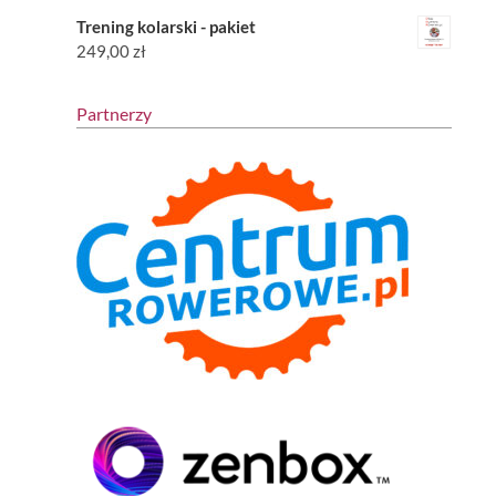
Trening kolarski - pakiet
249,00
zł
Partnerzy