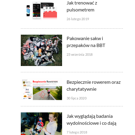
Jak trenować z
pulsometrem
26 lutego 2019
Pakowanie sakw i
przepaków na BBT
23 września 2018
Bezpiecznie rowerem oraz
charytatywnie
30 lipca 2020
Jak wyglądają badania
wydolnościowe i co dają
7 lutego 2018