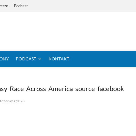
werze
Podcast
i Dystans Rowerem
 SIĘ KOLARSTWO DŁUGODYSTANSOWE
TONY
PODCAST
KONTAKT
asy-Race-Across-America-source-facebook
8 czerwca 2023