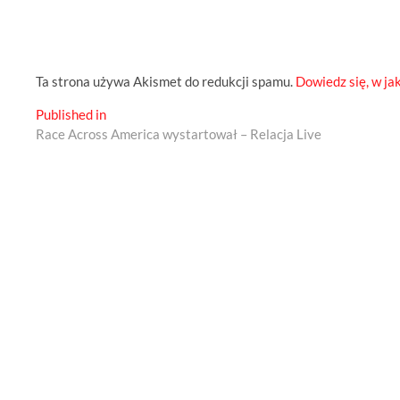
Ta strona używa Akismet do redukcji spamu.
Dowiedz się, w ja
Nawigacja
Published in
Race Across America wystartował – Relacja Live
wpisu