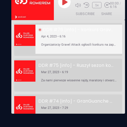
00:00
/
Play
1x
6:16
Episode
SUBSCRIBE
SHARE
DDR #76 [info] - konkurs Gravel Attack, Varmia Gravel, Bike Expo, Inspire India Ultra Race
Apr 4, 2023 • 6:16
Organizatorzy Gravel Attack ogłosili konkurs na zaprojektowanie koszulki. Varmia Gravel 2023 przypomina o możliwości podzielenia opłaty startowej na dwie raty 50/50 – na zero procent! …
DDR #75 [info] - Ruszył sezon kolarski! Pierwszy Brevet Race Through Poland, Otwarcie sezonu Rajdy Dla Frajdy, Ankieta Rowerowa, przygotowania do Race Around Poland
Mar 27, 2023 • 6:19
Za nami pierwsze wiosenne rajdy, maratony i otwarcia sezonu, choć w Gdańsku zima nie powiedziała jeszcze ostatniego słowa bo właśnie pada śnieg. Linki: ⁠http://watahaultrarace.pl/⁠⁠https://rajdydlafrajdy.pl/⁠https://brevety.pl/brevets⁠⁠https://racearoundpoland.pl/⁠⁠https://granguanche.com/audax/audaxgravel/⁠⁠Ankieta Rowerowa…
DDR #74 [info] - GranGuanche Gravel startuje w piątek! Wataha Ultra Race Wiosna - zaprasza Mateusz Szafraniec. Dwie samochwałki
Mar 27, 2023 • 7:29
W piątek 18 marca o godzinie 22:00 rusza gravelowy ultramaraton po Wyspach Kanaryjskich – Granguanche. Zostało jeszcze około 20 pakietów startowych na Wataha Ultra Race…