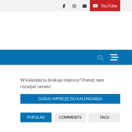
YouTube
Facebook
Instagram
E-
mail
M
e
n
u
B
W kalendarzu brakuje imprezy? Pomóż nam
u
rozwijać serwis!
t
t
DODAJ IMPREZĘ DO KALENDARZA
o
n
POPULAR
COMMENTS
TAGS