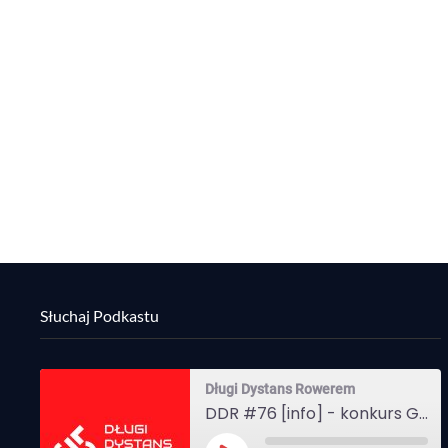
Słuchaj Podkastu
Długi Dystans Rowerem
DDR #76 [info] - konkurs Gravel Attack, Varmia Gravel, Bike Expo, Inspire India Ultra Race