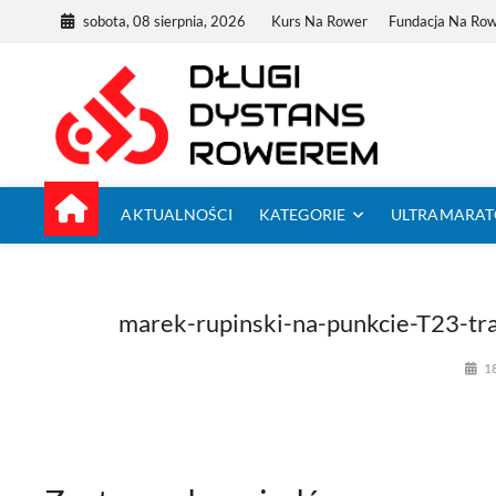
Skip
sobota, 08 sierpnia, 2026
Kurs Na Rower
Fundacja Na Ro
to
content
Dług
TUTAJ ZACZYNA
AKTUALNOŚCI
KATEGORIE
ULTRAMARA
marek-rupinski-na-punkcie-T23-tr
1