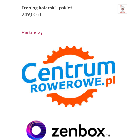
Trening kolarski - pakiet
249,00
zł
Partnerzy