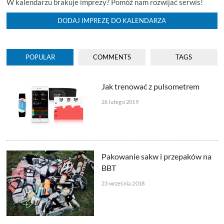
W kalendarzu brakuje imprezy? Pomóż nam rozwijać serwis!
DODAJ IMPREZĘ DO KALENDARZA
POPULAR
COMMENTS
TAGS
Jak trenować z pulsometrem
26 lutego 2019
Pakowanie sakw i przepaków na
BBT
23 września 2018