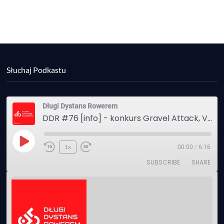
Słuchaj Podkastu
Długi Dystans Rowerem
DDR #76 [info] - konkurs Gravel Attack, Varmia Gravel, Bike Expo, Inspire India Ultra Race
Play
1x
00:00
/
6:16
Episode
SUBSCRIBE
SHARE