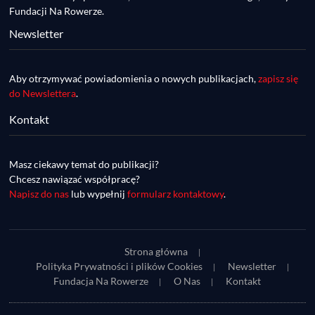
Fundacji Na Rowerze.
Newsletter
Aby otrzymywać powiadomienia o nowych publikacjach,
zapisz się
do Newslettera
.
Kontakt
DDR #74 [info] - GranGuanche Gravel 
startuje w piątek! Wataha Ultra Race Wiosna 
Mar 27, 2023 • 7:29
- zaprasza Mateusz Szafraniec. Dwie 
Masz ciekawy temat do publikacji?
W piątek 18 marca o godzinie 22:00 rusza gravelowy ultramaraton po Wyspach Kanaryjskich – Granguanche. Zostało jeszcze około 20 pakietów startowych na Wataha Ultra Race…
samochwałki
Chcesz nawiązać współpracę?
Napisz do nas
lub wypełnij
formularz kontaktowy
.
Strona główna
Polityka Prywatności i plików Cookies
Newsletter
Fundacja Na Rowerze
O Nas
Kontakt