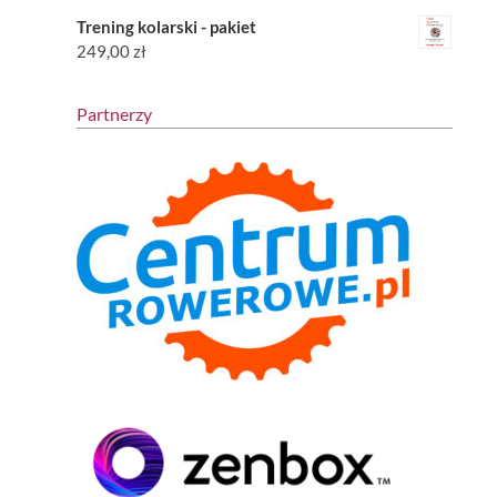
Trening kolarski - pakiet
249,00
zł
Partnerzy