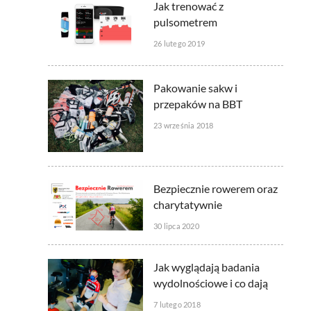
Jak trenować z
pulsometrem
26 lutego 2019
Pakowanie sakw i
przepaków na BBT
23 września 2018
Bezpiecznie rowerem oraz
charytatywnie
30 lipca 2020
Jak wyglądają badania
wydolnościowe i co dają
7 lutego 2018