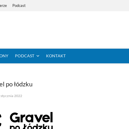
erze
Podcast
i Dystans Rowerem
 SIĘ KOLARSTWO DŁUGODYSTANSOWE
TONY
PODCAST
KONTAKT
el po łódzku
 stycznia 2022