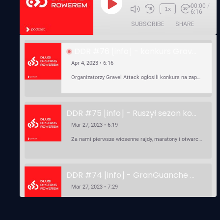
00:00
/
Play
1x
6:16
Episode
SUBSCRIBE
SHARE
DDR #76 [info] - konkurs Gravel Attack, Varmia Gravel, Bike Expo, Inspire India Ultra Race
Apr 4, 2023 • 6:16
Organizatorzy Gravel Attack ogłosili konkurs na zaprojektowanie koszulki. Varmia Gravel 2023 przypomina o możliwości podzielenia opłaty startowej na dwie raty 50/50 – na zero procent! …
DDR #75 [info] - Ruszył sezon kolarski! Pierwszy Brevet Race Through Poland, Otwarcie sezonu Rajdy Dla Frajdy, Ankieta Rowerowa, przygotowania do Race Around Poland
Mar 27, 2023 • 6:19
Za nami pierwsze wiosenne rajdy, maratony i otwarcia sezonu, choć w Gdańsku zima nie powiedziała jeszcze ostatniego słowa bo właśnie pada śnieg. Linki: ⁠http://watahaultrarace.pl/⁠⁠https://rajdydlafrajdy.pl/⁠https://brevety.pl/brevets⁠⁠https://racearoundpoland.pl/⁠⁠https://granguanche.com/audax/audaxgravel/⁠⁠Ankieta Rowerowa…
DDR #74 [info] - GranGuanche Gravel startuje w piątek! Wataha Ultra Race Wiosna - zaprasza Mateusz Szafraniec. Dwie samochwałki
Mar 27, 2023 • 7:29
W piątek 18 marca o godzinie 22:00 rusza gravelowy ultramaraton po Wyspach Kanaryjskich – Granguanche. Zostało jeszcze około 20 pakietów startowych na Wataha Ultra Race…