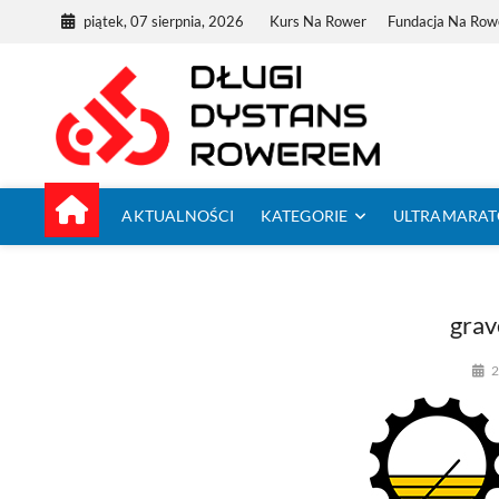
Skip
piątek, 07 sierpnia, 2026
Kurs Na Rower
Fundacja Na Row
to
content
Dług
TUTAJ ZACZYNA
AKTUALNOŚCI
KATEGORIE
ULTRAMARA
grav
2