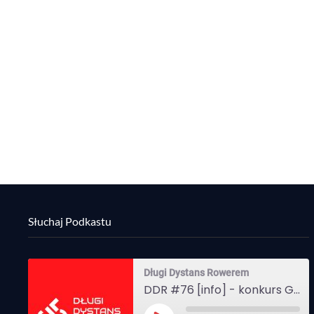
Słuchaj Podkastu
Długi Dystans Rowerem
DDR #76 [info] - konkurs Gravel Attack, Varmia Gravel, Bike Expo, Inspire India Ultra Race