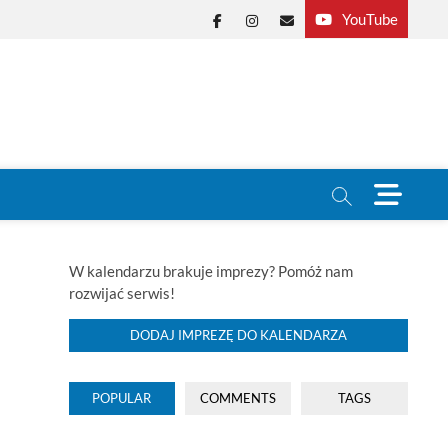
YouTube
Facebook
Instagram
E-
mail
M
e
n
u
B
W kalendarzu brakuje imprezy? Pomóż nam
u
rozwijać serwis!
t
t
DODAJ IMPREZĘ DO KALENDARZA
o
n
POPULAR
COMMENTS
TAGS