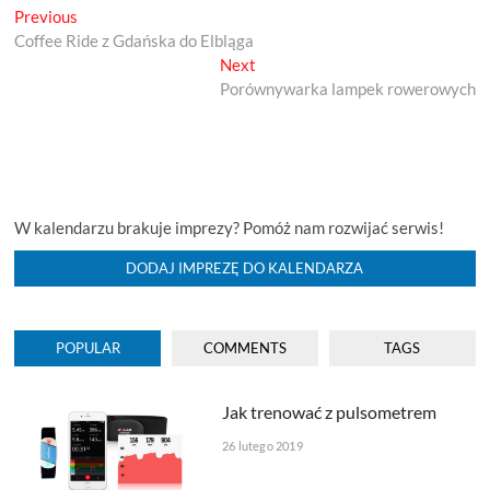
Previous
Nawigacja
Previous
post:
Coffee Ride z Gdańska do Elbląga
wpisu
Next
Next
post:
Porównywarka lampek rowerowych
W kalendarzu brakuje imprezy? Pomóż nam rozwijać serwis!
DODAJ IMPREZĘ DO KALENDARZA
POPULAR
COMMENTS
TAGS
Jak trenować z pulsometrem
26 lutego 2019