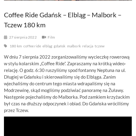
Coffee Ride Gdańsk – Elbląg – Malbork –
Tczew 180 km
27 sierpnia 2022
Film
180 km
coffee ride
elbląg
gdańsk
malbork
relacja
tczew
W dniu 7 sierpnia 2022 zorganizowaliśmy wycieczkę rowerową
w stylu kolarskim „Coffee Ride”. Zapraszamy na krótką wideo-
relację. O godz. 6:30 ruszyliśmy spod fontanny Neptuna na ul.
Długiej w Gdańsku i skierowaliśmy się do Elbląga. Zanim
wjechaliśmy do centrum tego miasta wdrapaliśmy się na
Modrzewinę, skąd mogliśmy podziwiać panoramę na Żuławy.
Następnie pojechaliśmy do Malborka. Pod zamkiem krzyżackim
był czas na dłuższy odpoczynek i obiad. Do Gdańska wróciliśmy
przez Tczew.