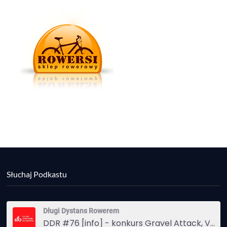
Słuchaj Podkastu
Długi Dystans Rowerem
DDR #76 [info] - konkurs Gravel Attack, Varmia Gravel, Bike Expo, Inspire India Ultra Race