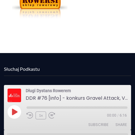
Słuchaj Podkastu
Długi Dystans Rowerem
DDR #76 [info] - konkurs Gravel Attack, Varmia Gravel, Bike Expo, Inspire India Ultra Race
Play
1x
00:00
/
6:16
Episode
SUBSCRIBE
SHARE